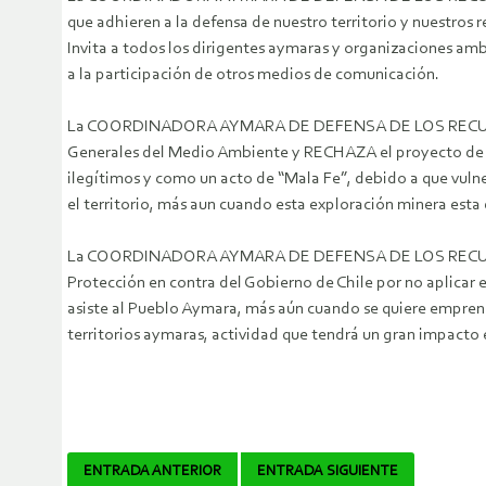
que adhieren a la defensa de nuestro territorio y nuestros 
Invita a todos los dirigentes aymaras y organizaciones ambi
a la participación de otros medios de comunicación.
La COORDINADORA AYMARA DE DEFENSA DE LOS RECURSOS N
Generales del Medio Ambiente y RECHAZA el proyecto de “
ilegítimos y como un acto de “Mala Fe”, debido a que vuln
el territorio, más aun cuando esta exploración minera esta
La COORDINADORA AYMARA DE DEFENSA DE LOS RECURSOS NA
Protección en contra del Gobierno de Chile por no aplicar e
asiste al Pueblo Aymara, más aún cuando se quiere emprende
territorios aymaras, actividad que tendrá un gran impacto e
Navegador
ENTRADA ANTERIOR
ENTRADA SIGUIENTE