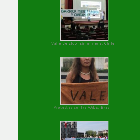
Valle de Elqui sin minería. Chile
Protestas contra VALE, Brasil