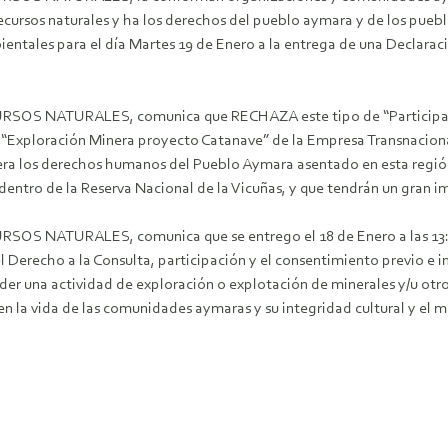
recursos naturales y ha los derechos del pueblo aymara y de los puebl
entales para el día Martes 19 de Enero a la entrega de una Declaración
ATURALES, comunica que RECHAZA este tipo de “Participación ó
Exploración Minera proyecto Catanave” de la Empresa Transnaciona
era los derechos humanos del Pueblo Aymara asentado en esta región
 dentro de la Reserva Nacional de la Vicuñas, y que tendrán un gran 
TURALES, comunica que se entrego el 18 de Enero a las 13:30 h
l Derecho a la Consulta, participación y el consentimiento previo e i
r una actividad de exploración o explotación de minerales y/u otros 
n la vida de las comunidades aymaras y su integridad cultural y el m