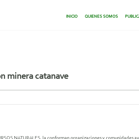
SALTAR AL CONTENIDO.
INICIO
QUIENES SOMOS
PUBLI
on minera catanave
ATURALES, la conforman organizaciones y comunidades aymaras,