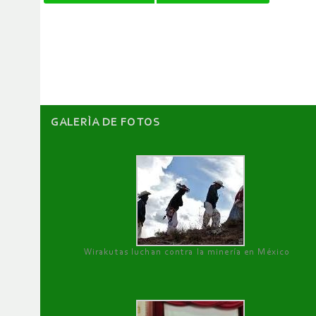
de
artículos
GALERÌA DE FOTOS
Wirakutas luchan contra la minería en México