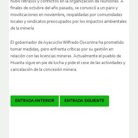
hubo retrasos y conflictos en la organización de reuniones. A
finales de octubre del año pasado, se convocó a un paro y
movilizaciones en noviembre, respaldadas por comunidades
locales y sindicatos preocupados por los impactos ambientales
de la minería.
El gobernador de Ayacucho Wilfredo Oscorima ha prometido
tomar medidas, pero enfrenta críticas por su gestión en
relación con las licencias mineras. Actualmente el pueblo de
Huanta sigue en pie de lucha y pide el cese de las actividades y
cancelación de la concesión minera.
Navegador
ENTRADA ANTERIOR
ENTRADA SIGUIENTE
de
artículos