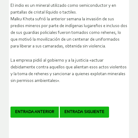
El indio es un mineral utilizado como semiconductor y en
pantallas de cristal líquido o tactiles.
Malku Khota sufrió la anterior semana la invasión de sus
predios mineros por parte de indígenas lugareños e incluso dos
de sus guardias policiales fueron tomados como rehenes, lo
que motivó la movilización de un centenar de uniformados
para liberar a sus camaradas, obtenida sin violencia.
La empresa pidió al gobierno y a la justicia «actuar
debidamente contra aquellos que alientan esos actos violentos
y la toma de rehenes y sancionar a quienes explotan minerales
sin permisos ambientales».
Navegador
ENTRADA ANTERIOR
ENTRADA SIGUIENTE
de