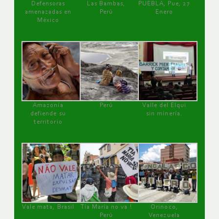
Defensoras
Las Bambas,
PUEBLA, Pue, 27
amenazadas en
Perú
Enero
México
Amazonía
Perú
Valle del Elqui
defiende su
sin minería.
territorio
Vale mata, Brasil
Tía María no va !
Orinoco,
Perú
Venezuela