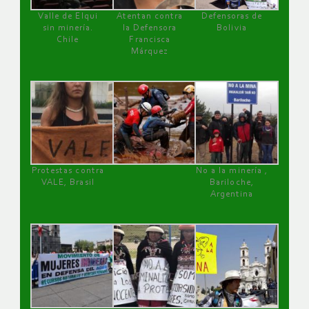
Valle de Elqui
Atentan contra
Defensoras de
sin minería.
la Defensora
Bolivia
Chile
Francisca
Márquez
Protestas contra
No a la minería ,
VALE, Brasil
Bariloche,
Argentina