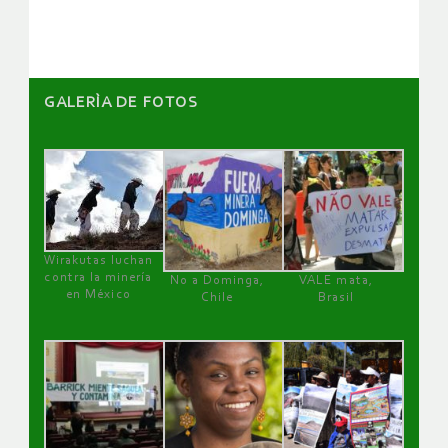
artículos
GALERÌA DE FOTOS
Wirakutas luchan
contra la minería
No a Dominga,
VALE mata,
en México
Chile
Brasil