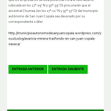
que los empresarios de esta potencial mina a cielo abierto
(ubicada en los 17°:09’ N y 97°:59’ O) procurarán que el
ancestral Chumaa (en los 17°:11’ N y 97°:57’ O) del municipio
autónomo de San Juan Copala sea devorado por su
correspondiente cráter.
http://municipioautonomodesanjuancopala.wordpress.com/2
010/10/09/avaricia-minera-trasfondo-en-san-juan-copala-
oaxaca/
Navegador
ENTRADA ANTERIOR
ENTRADA SIGUIENTE
de
artículos