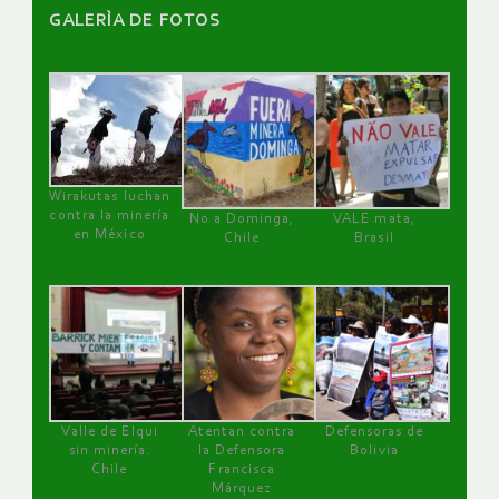
GALERÌA DE FOTOS
Wirakutas luchan
contra la minería
No a Dominga,
VALE mata,
en México
Chile
Brasil
Valle de Elqui
Atentan contra
Defensoras de
sin minería.
la Defensora
Bolivia
Chile
Francisca
Márquez