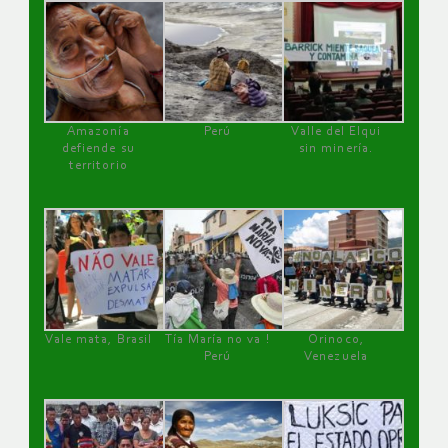
Amazonía
Perú
Valle del Elqui
defiende su
sin minería.
territorio
Vale mata, Brasil
Tía María no va !
Orinoco,
Perú
Venezuela