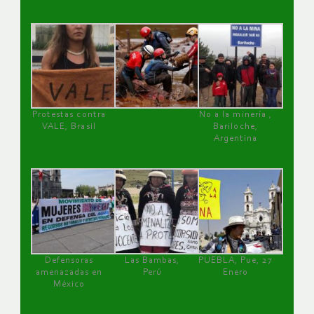
Protestas contra
No a la minería ,
VALE, Brasil
Bariloche,
Argentina
Defensoras
Las Bambas,
PUEBLA, Pue, 27
amenazadas en
Perú
Enero
México