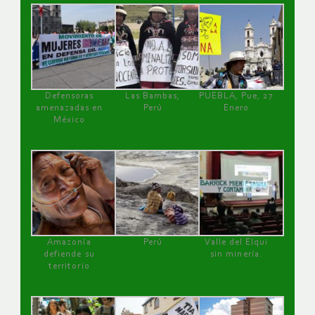
Defensoras
Las Bambas,
PUEBLA, Pue, 27
amenazadas en
Perú
Enero
México
Amazonía
Perú
Valle del Elqui
defiende su
sin minería.
territorio