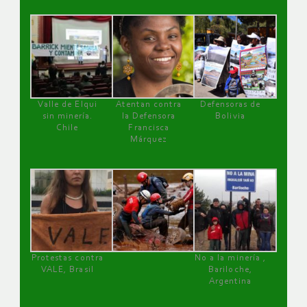
Valle de Elqui
Atentan contra
Defensoras de
sin minería.
la Defensora
Bolivia
Chile
Francisca
Márquez
Protestas contra
No a la minería ,
VALE, Brasil
Bariloche,
Argentina