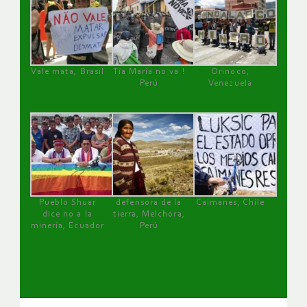
Vale mata, Brasil
Tía María no va !
Orinoco,
Perú
Venezuela
Pueblo Shuar
defensora de la
Caimanes, Chile
dice no a la
tierra, Melchora,
minería, Ecuador
Perú