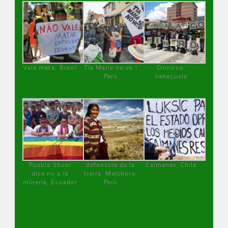
Vale mata, Brasil
Tía María no va !
Orinoco,
Perú
Venezuela
Pueblo Shuar
defensora de la
Caimanes, Chile
dice no a la
tierra, Melchora,
minería, Ecuador
Perú