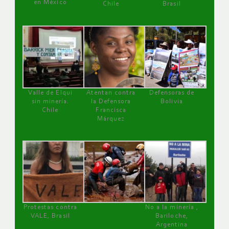
en México
Chile
Brasil
Valle de Elqui
Atentan contra
Defensoras de
sin minería.
la Defensora
Bolivia
Chile
Francisca
Márquez
Protestas contra
No a la minería ,
VALE, Brasil
Bariloche,
Argentina