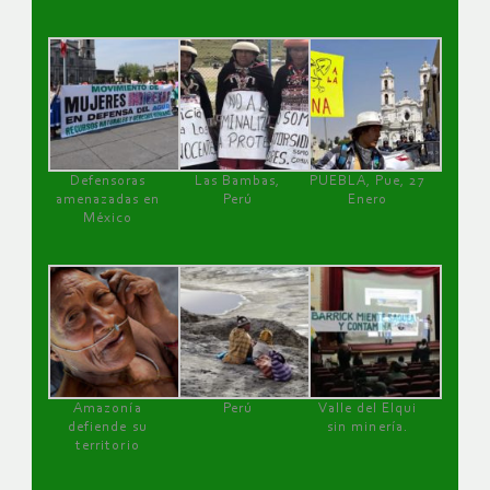
Defensoras
Las Bambas,
PUEBLA, Pue, 27
amenazadas en
Perú
Enero
México
Amazonía
Perú
Valle del Elqui
defiende su
sin minería.
territorio