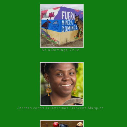
No a Dominga, Chile
Atentan contra la Defensora Francisca Márquez