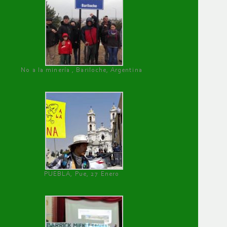
No a la minería , Bariloche, Argentina
PUEBLA, Pue, 27 Enero