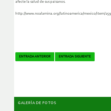
afecte la salud de sus paisanos.
http://www.noalamina.org/latinoamerica/mexico/item/159
Navegador
ENTRADA ANTERIOR
ENTRADA SIGUIENTE
de
artículos
GALERÌA DE FOTOS