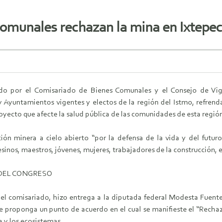
comunales rechazan la mina en Ixtepe
ado por el Comisariado de Bienes Comunales y el Consejo de Vig
 Ayuntamientos vigentes y electos de la región del Istmo, refrend
oyecto que afecte la salud pública de las comunidades de esta regió
ión minera a cielo abierto “por la defensa de la vida y del futuro
inos, maestros, jóvenes, mujeres, trabajadores de la construcción, e
 DEL CONGRESO
l comisariado, hizo entrega a la diputada federal Modesta Fuentes
e proponga un punto de acuerdo en el cual se manifieste el “Rechaz
a y los ecosistemas.