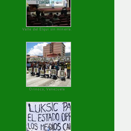
Valle del Elqui sin minería.
Orinoco, Venezuela