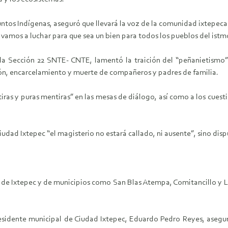
ntos Indígenas, aseguró que llevará la voz de la comunidad ixtepeca
 vamos a luchar para que sea un bien para todos los pueblos del istm
 la Sección 22 SNTE- CNTE, lamentó la traición del “peñanietismo”
ión, encarcelamiento y muerte de compañeros y padres de familia.
ras y puras mentiras” en las mesas de diálogo, así como a los cuest
udad Ixtepec “el magisterio no estará callado, ni ausente”, sino disp
es de Ixtepec y de municipios como San Blas Atempa, Comitancillo y 
residente municipal de Ciudad Ixtepec, Eduardo Pedro Reyes, aseg