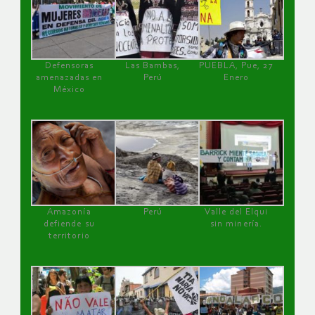
Defensoras
Las Bambas,
PUEBLA, Pue, 27
amenazadas en
Perú
Enero
México
Amazonía
Perú
Valle del Elqui
defiende su
sin minería.
territorio