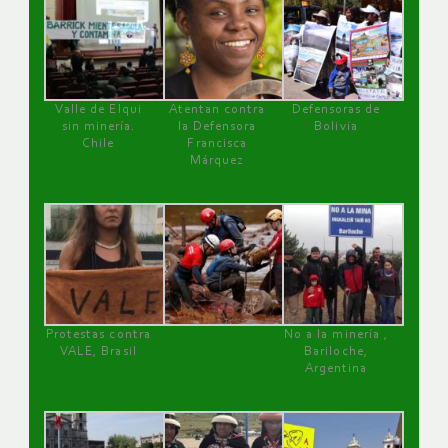
Valle de Elqui
Atentan contra
Defensoras de
sin minería.
la Defensora
Bolivia
Chile
Francisca
Márquez
Protestas contra
No a la minería ,
VALE, Brasil
Bariloche,
Argentina