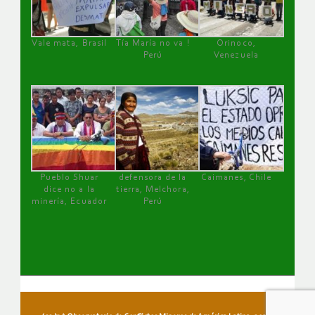
Vale mata, Brasil
Tía María no va !
Orinoco,
Perú
Venezuela
Pueblo Shuar
defensora de la
Caimanes, Chile
dice no a la
tierra, Melchora,
minería, Ecuador
Perú