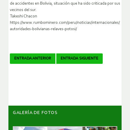
de accidentes en Bolivia, situación que ha sido criticada por sus
vecinos del sur.
Takeshi Chacon
https://www.rumbominero.com/peru/noticias/internacionales/
autoridades-bolivianas-relaves-potosi/
Navegador
ENTRADA ANTERIOR
ENTRADA SIGUIENTE
de
artículos
GALERÌA DE FOTOS