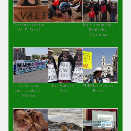
Protestas contra
No a la minería ,
VALE, Brasil
Bariloche,
Argentina
Defensoras
Las Bambas,
PUEBLA, Pue, 27
amenazadas en
Perú
Enero
México