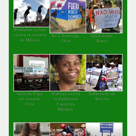
Wirakutas luchan
contra la minería
No a Dominga,
VALE mata,
en México
Chile
Brasil
Valle de Elqui
Atentan contra
Defensoras de
sin minería.
la Defensora
Bolivia
Chile
Francisca
Márquez