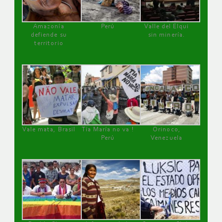
Amazonía
Perú
Valle del Elqui
defiende su
sin minería.
territorio
Vale mata, Brasil
Tía María no va !
Orinoco,
Perú
Venezuela