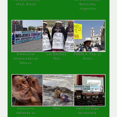
VALE, Brasil
Bariloche,
Argentina
Defensoras
Las Bambas,
PUEBLA, Pue, 27
amenazadas en
Perú
Enero
México
Amazonía
Perú
Valle del Elqui
defiende su
sin minería.