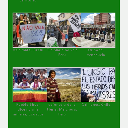
territorio
Vale mata, Brasil
Tía María no va !
Orinoco,
Perú
Venezuela
Pueblo Shuar
defensora de la
Caimanes, Chile
dice no a la
tierra, Melchora,
minería, Ecuador
Perú