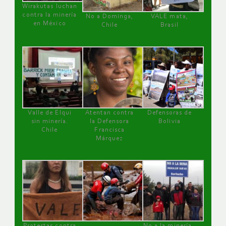
Wirakutas luchan
contra la minería
No a Dominga,
VALE mata,
en México
Chile
Brasil
Valle de Elqui
Atentan contra
Defensoras de
sin minería.
la Defensora
Bolivia
Chile
Francisca
Márquez
Protestas contra
No a la minería ,