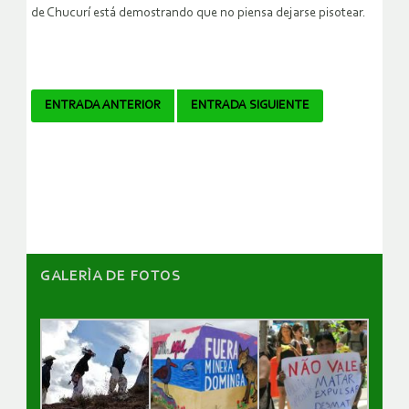
de Chucurí está demostrando que no piensa dejarse pisotear.
Navegador
ENTRADA ANTERIOR
ENTRADA SIGUIENTE
de
artículos
GALERÌA DE FOTOS