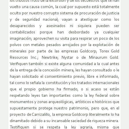
los tributos fruto de la extorsión y de los secuestros que se han
vuelto una causa común, la cual por supuesto está totalmente
oculto por nuestro corrupto sistema de procuración de justicia
y de seguridad nacional; vayan a atestiguar como los
desaparecidos y asesinados ni siquiera pueden ser
contabilizados porque han desbordado ya cualquier
imaginación; aprovechen su visita para respirar un poco de los
polvos con metales pesados arrojados por la explotación de
minerales por parte de las empresas Goldcorp; Torex Gold
Resources Inc.; Newtrike; Nystar o de Minaurum Gold.
Verifiquen también si existe alguna comunidad a la cual antes
de la entrega de la concesión minera, les hayan consultado o le
hayan solicitado el consentimiento previo, libre e informado,
tal como lo señala la constitución y los tratados internacionales
que el propio gobierno ha firmado, o si acaso se están
respetando leyes tan importantes como la ley federal sobre
monumentos y zonas arqueológicas, artísticos e históricos que
supuestamente protege nuestro patrimonio, pero que, en el
proyecto de Carrizalillo, la empresa Goldcorp literalmente lo ha
dinamitado debido a su incansable saciedad de riqueza minera.
Testifiquen si se respeta la ley agraria, misma que