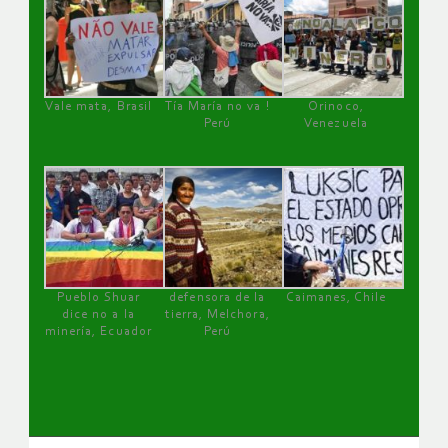
Vale mata, Brasil
Tía María no va !
Orinoco,
Perú
Venezuela
Pueblo Shuar
defensora de la
Caimanes, Chile
dice no a la
tierra, Melchora,
minería, Ecuador
Perú