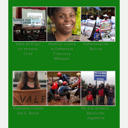
Valle de Elqui
Atentan contra
Defensoras de
sin minería.
la Defensora
Bolivia
Chile
Francisca
Márquez
Protestas contra
No a la minería ,
VALE, Brasil
Bariloche,
Argentina