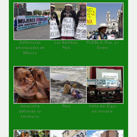
Defensoras
Las Bambas,
PUEBLA, Pue, 27
amenazadas en
Perú
Enero
México
Amazonía
Perú
Valle del Elqui
defiende su
sin minería.
territorio