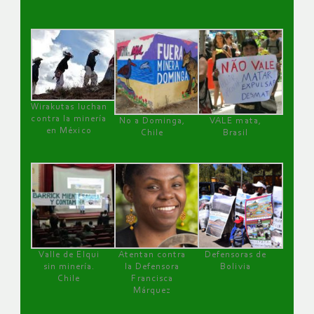
Wirakutas luchan
contra la minería
No a Dominga,
VALE mata,
en México
Chile
Brasil
Valle de Elqui
Atentan contra
Defensoras de
sin minería.
la Defensora
Bolivia
Chile
Francisca
Márquez