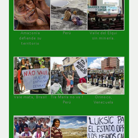
Amazonía
Perú
Valle del Elqui
defiende su
sin minería.
territorio
Vale mata, Brasil
Tía María no va !
Orinoco,
Perú
Venezuela