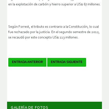
en la explotación de carbón y hierro superior a US$ 67 millones.
Según Forrest, el tributo es contrario a la Constitución, lo cual
fue rechazado por la justicia. En el segundo semestre de 2012,
se recaudó por este concepto US$ 113 millones.
Navegador
ENTRADA ANTERIOR
ENTRADA SIGUIENTE
de
artículos
GALERÌA DE FOTOS