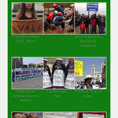
Protestas contra
No a la minería ,
VALE, Brasil
Bariloche,
Argentina
Defensoras
Las Bambas,
PUEBLA, Pue, 27
amenazadas en
Perú
Enero
México