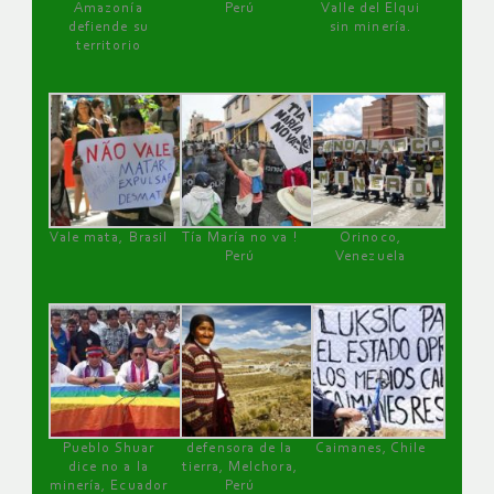
Amazonía
Perú
Valle del Elqui
defiende su
sin minería.
territorio
Vale mata, Brasil
Tía María no va !
Orinoco,
Perú
Venezuela
Pueblo Shuar
defensora de la
Caimanes, Chile
dice no a la
tierra, Melchora,
minería, Ecuador
Perú