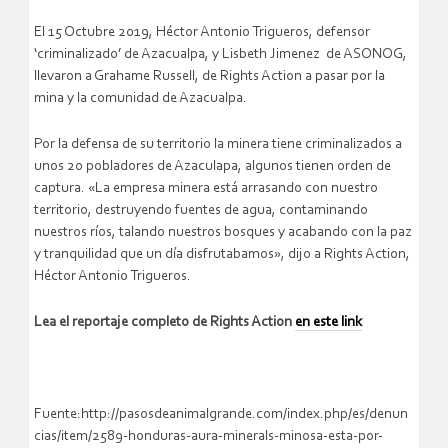
El 15 Octubre 2019, Héctor Antonio Trigueros, defensor
‘criminalizado’ de Azacualpa, y Lisbeth Jimenez de ASONOG,
llevaron a Grahame Russell, de Rights Action a pasar por la
mina y la comunidad de Azacualpa.
Por la defensa de su territorio la minera tiene criminalizados a
unos 20 pobladores de Azaculapa, algunos tienen orden de
captura. «La empresa minera está arrasando con nuestro
territorio, destruyendo fuentes de agua, contaminando
nuestros ríos, talando nuestros bosques y acabando con la paz
y tranquilidad que un día disfrutabamos», dijo a Rights Action,
Héctor Antonio Trigueros.
Lea el reportaje completo de Rights Action
en este link
Fuente:http://pasosdeanimalgrande.com/index.php/es/denun
cias/item/2589-honduras-aura-minerals-minosa-esta-por-