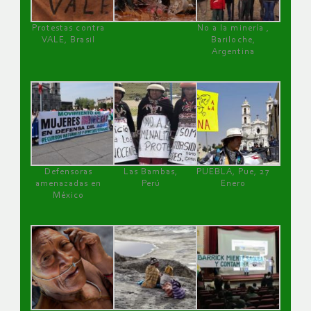
Protestas contra
No a la minería ,
VALE, Brasil
Bariloche,
Argentina
Defensoras
Las Bambas,
PUEBLA, Pue, 27
amenazadas en
Perú
Enero
México