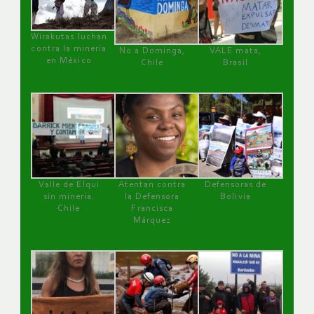
Wirakutas luchan
contra la minería
No a Dominga,
VALE mata,
en México
Chile
Brasil
Valle de Elqui
Atentan contra
Defensoras de
sin minería.
la Defensora
Bolivia
Chile
Francisca
Márquez