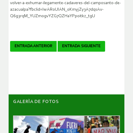
volver-a-exhumar-ilegamente-cadaveres-del-camposanto-de-
azacualpa?fbclid=IwAR0UIAN_oKmyjZy3A7dqsAv-
Q6g3rqM_YUZm0gvYZG7QZHaYPpoitkz_tgU
Navegador
ENTRADA ANTERIOR
ENTRADA SIGUIENTE
de
artículos
GALERÌA DE FOTOS