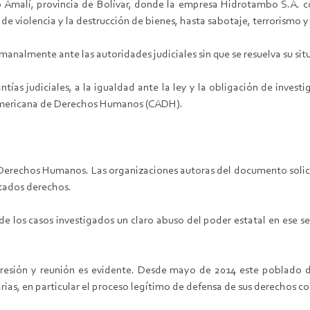
 Amalí, provincia de Bolívar, donde la empresa Hidrotambo S.A. co
e violencia y la destrucción de bienes, hasta sabotaje, terrorismo y
emanalmente ante las autoridades judiciales sin que se resuelva su sit
tías judiciales, a la igualdad ante la ley y la obligación de investi
 Americana de Derechos Humanos (CADH).
 Derechos Humanos. Las organizaciones autoras del documento solici
itados derechos.
 de los casos investigados un claro abuso del poder estatal en ese s
xpresión y reunión es evidente. Desde mayo de 2014 este poblado 
as, en particular el proceso legítimo de defensa de sus derechos cole