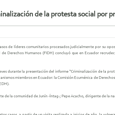
alización de la protesta social por p
 casos de líderes comunitarios procesados judicialmente por su opos
l de Derechos Humanos (FIDH) concluyó que en Ecuador recrudeció 
ueves durante la presentación del informe “Criminalización de la pro
rganismos miembros en Ecuador: la Comisión Ecuménica de Derechos
EDH).
te de la comunidad de Junín -Íntag-; Pepe Acacho, dirigente de la na
 casos, a partir de un visita realizada a inicios de año, la vulnera