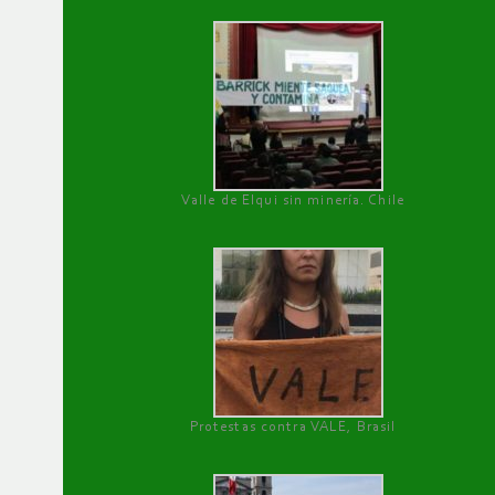
Valle de Elqui sin minería. Chile
Protestas contra VALE, Brasil