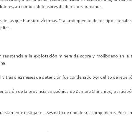
os líderes, así como a defensores de derechos humanos.
 de las que han sido víctimas. “La ambigüedad de los tipos penales
plica.
n resistencia a la explotación minera de cobre y molibdeno en la 
ona.
l y tras diez meses de detención fue condenado por delito de rebeli
tación de la provincia amazónica de Zamora Chinchipe, participó e
uestamente instigar el asesinato de uno de sus compañeros. Por el m