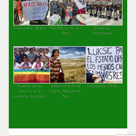
Vale mata, Brasil
Tía María no va !
Orinoco,
Perú
Venezuela
Pueblo Shuar
defensora de la
Caimanes, Chile
dice no a la
tierra, Melchora,
minería, Ecuador
Perú