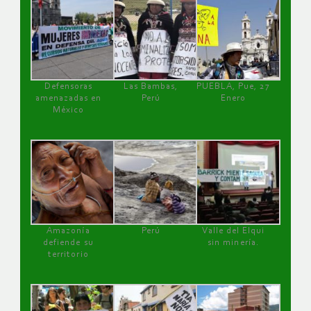
Defensoras
Las Bambas,
PUEBLA, Pue, 27
amenazadas en
Perú
Enero
México
Amazonía
Perú
Valle del Elqui
defiende su
sin minería.
territorio