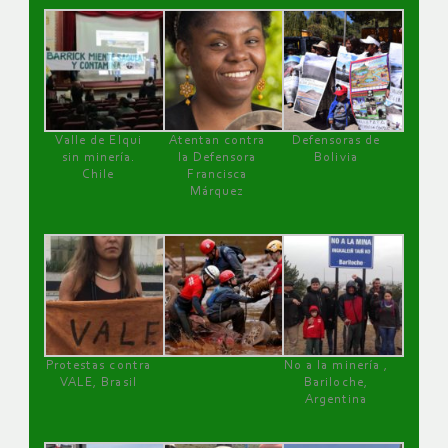
Valle de Elqui
Atentan contra
Defensoras de
sin minería.
la Defensora
Bolivia
Chile
Francisca
Márquez
Protestas contra
No a la minería ,
VALE, Brasil
Bariloche,
Argentina