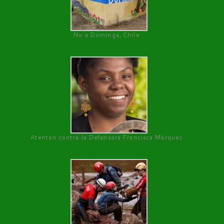
No a Dominga, Chile
Atentan contra la Defensora Francisca Márquez