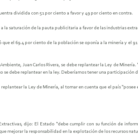
uentra dividida con 51 por ciento a favor y 49 por ciento en contra.
 saturación de la pauta publicitaria a favor de las industrias extra
ó que el 69.4 por ciento de la población se oponía a la minería y el 9
 Ambiente, Juan Carlos Rivera, se debe replantear la Ley de Minería.
so se debe replantear en la ley. Deberíamos tener una participación d
eplantear la Ley de Minería, al tomar en cuenta que el país “posee 
xtractivas, dijo: El Estado “debe cumplir con su función de inform
ue mejorar la responsabilidad en la explotación de los recursos natu