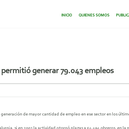
SALTAR AL CONTENIDO.
INICIO
QUIENES SOMOS
PUBLI
s permitió generar 79.043 empleos
 la generación de mayor cantidad de empleo en ese sector en los últ
lurgia, si en 2001 la actividad otorgó plazas a 54.494 obreros, en la