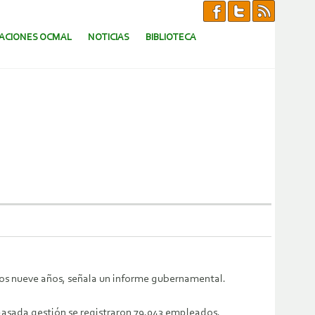
CACIONES OCMAL
NOTICIAS
BIBLIOTECA
imos nueve años, señala un informe gubernamental.
 pasada gestión se registraron 79.043 empleados.