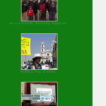
No a la minería , Bariloche, Argentina
PUEBLA, Pue, 27 Enero