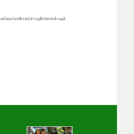
inalizacion&catid=29&Itemid=146