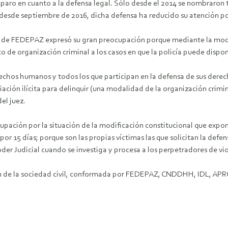
paro en cuanto a la defensa legal. Sólo desde el 2014 se nombraron 
sde septiembre de 2016, dicha defensa ha reducido su atención por n
te de FEDEPAZ expresó su gran preocupación porque mediante la modifi
o de organización criminal a los casos en que la policía puede dispon
echos humanos y todos los que participan en la defensa de sus derec
ciación ilícita para delinquir (una modalidad de la organización crimi
del juez.
cupación por la situación de la modificación constitucional que exp
or 15 días; porque son las propias víctimas las que solicitan la defensa
Poder Judicial cuando se investiga y procesa a los perpetradores de v
ión de la sociedad civil, conformada por FEDEPAZ, CNDDHH, IDL, AP