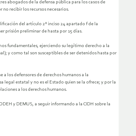
tres abogados de la defensa pública para los casos de
o recibir los recursos necesarios.
cación del artículo 2º inciso 24 apartado f de la
er prisión preliminar de hasta por 15 días.
hos fundamentales, ejerciendo su legítimo derecho a la
nal); y como tal son susceptibles de ser detenidos hasta por
one a los defensores de derechos humanos a la
 legal estatal y no es el Estado quien se la ofrece; y por la
iolaciones a los derechos humanos.
RODEH y DEMUS, a seguir informando a la CIDH sobre la