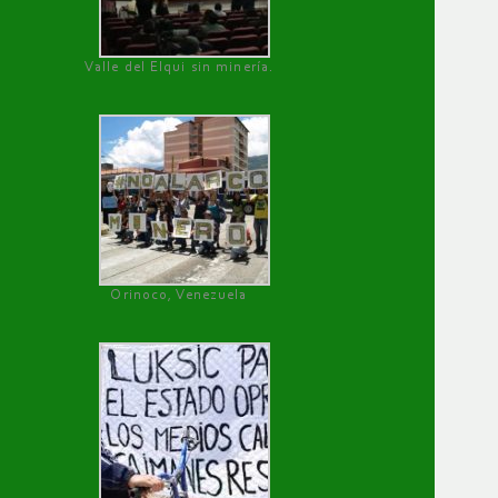
Valle del Elqui sin minería.
Orinoco, Venezuela