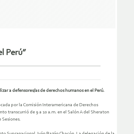
el Perú”
izar a defensores/as de derechos humanos en el Perú.
ocada por la Comisión Interamericana de Derechos
nto transcurrió de 9 a 10 a.m. en el Salón A del Sheraton
e Sesiones.
nto Supranacional, Iván Bazán Chacón. La delegación de la