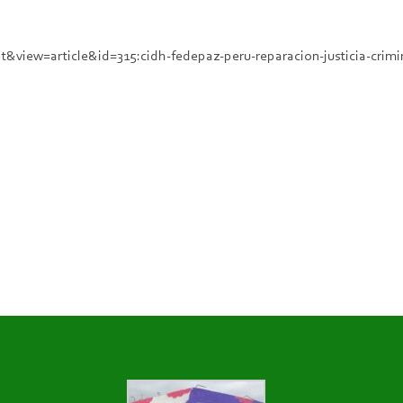
&view=article&id=315:cidh-fedepaz-peru-reparacion-justicia-crim