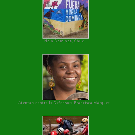
No a Dominga, Chile
Atentan contra la Defensora Francisca Márquez