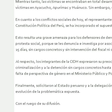
Mientras tanto, las víctimas se encontraban en total desam
víctimas en Ayacucho, Apurímac y Huánuco. Sin embargo, de
En cuanto a los conflictos sociales de hoy, el representan
Constitución Política del Perú, se ha incorporado el supuest
Esto resulta una grave amenaza para los defensores de der
protesta social, porque se les denuncia e investiga por aso
15 días, sin cargos concretos y sin intervención del fiscal ni 
Al respecto, los integrantes de la CIDH expresaron su preo
criminalización y a la detención sin cargos concretos hasta p
falta de perspectiva de género en el Ministerio Público y 
Finalmente, solicitaron al Estado peruano y a la delegac
evolución de la problemática expuesta.
Con el ruego de su difusión.