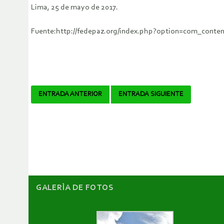
Lima, 25 de mayo de 2017.
Fuente:http://fedepaz.org/index.php?option=com_content
Navegador
ENTRADA ANTERIOR
ENTRADA SIGUIENTE
de
artículos
GALERÌA DE FOTOS