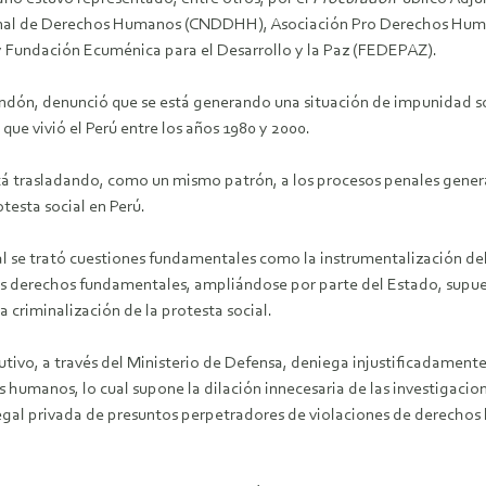
cional de Derechos Humanos (CNDDHH), Asociación Pro Derechos H
 y Fundación Ecuménica para el Desarrollo y la Paz (FEDEPAZ).
dón, denunció que se está generando una situación de impunidad sobr
que vivió el Perú entre los años 1980 y 2000.
tá trasladando, como un mismo patrón, a los procesos penales genera
testa social en Perú.
ial se trató cuestiones fundamentales como la instrumentalización de
us derechos fundamentales, ampliándose por parte del Estado, supuest
la criminalización de la protesta social.
utivo, a través del Ministerio de Defensa, deniega injustificadamente
 humanos, lo cual supone la dilación innecesaria de las investigacion
egal privada de presuntos perpetradores de violaciones de derechos