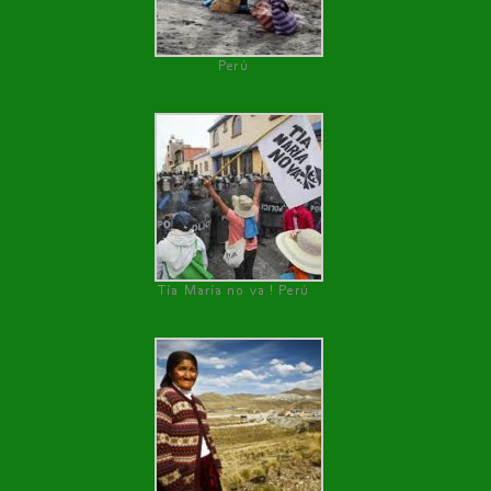
Perú
Tía María no va ! Perú