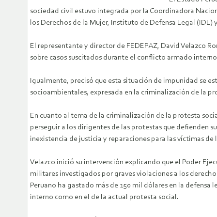
sociedad civil estuvo integrada por la Coordinadora Na
los Derechos de la Mujer, Instituto de Defensa Legal (IDL)
El representante y director de FEDEPAZ, David Velazco Ron
sobre casos suscitados durante el conflicto armado interno 
Igualmente, precisó que esta situación de impunidad se es
socioambientales, expresada en la criminalización de la pro
En cuanto al tema de la criminalización de la protesta soc
perseguir a los dirigentes de las protestas que defienden s
inexistencia de justicia y reparaciones para las víctimas de 
Velazco inició su intervención explicando que el Poder Ejec
militares investigados por graves violaciones a los derechos
Peruano ha gastado más de 150 mil dólares en la defensa l
interno como en el de la actual protesta social.