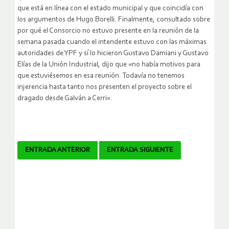
que está en línea con el estado municipal y que coincidía con
los argumentos de Hugo Borelli. Finalmente, consultado sobre
por qué el Consorcio no estuvo presente en la reunión de la
semana pasada cuando el intendente estuvo con las máximas
autoridades de YPF y sí lo hicieron Gustavo Damiani y Gustavo
Elías de la Unión Industrial, dijo que «no había motivos para
que estuviésemos en esa reunión. Todavía no tenemos
injerencia hasta tanto nos presenten el proyecto sobre el
dragado desde Galván a Cerri».
Navegador
ENTRADA ANTERIOR
ENTRADA SIGUIENTE
de
artículos