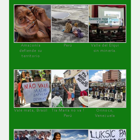
Amazonía
Perú
Valle del Elqui
defiende su
sin minería.
territorio
Vale mata, Brasil
Tía María no va !
Orinoco,
Perú
Venezuela