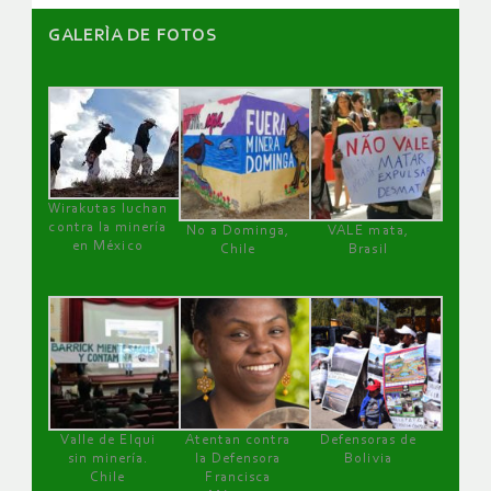
GALERÌA DE FOTOS
Wirakutas luchan
contra la minería
No a Dominga,
VALE mata,
en México
Chile
Brasil
Valle de Elqui
Atentan contra
Defensoras de
sin minería.
la Defensora
Bolivia
Chile
Francisca