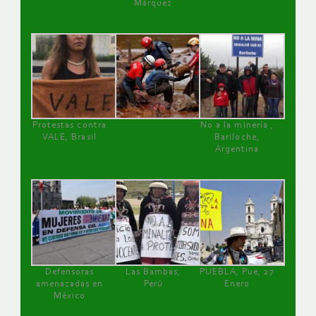
Márquez
Protestas contra
No a la minería ,
VALE, Brasil
Bariloche,
Argentina
Defensoras
Las Bambas,
PUEBLA, Pue, 27
amenazadas en
Perú
Enero
México