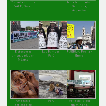
Protestas contra
No a la minería ,
VALE, Brasil
Bariloche,
Argentina
Defensoras
Las Bambas,
PUEBLA, Pue, 27
amenazadas en
Perú
Enero
México
Amazonía
Perú
Valle del Elqui
defiende su
sin minería.