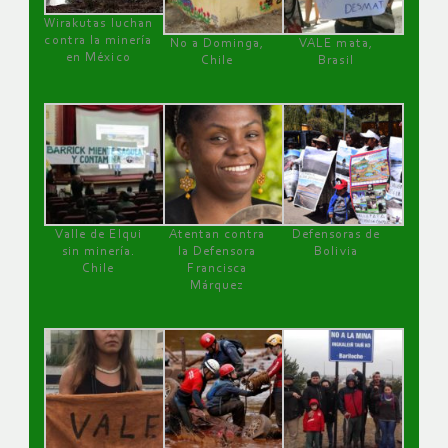
Wirakutas luchan
contra la minería
No a Dominga,
VALE mata,
en México
Chile
Brasil
Valle de Elqui
Atentan contra
Defensoras de
sin minería.
la Defensora
Bolivia
Chile
Francisca
Márquez