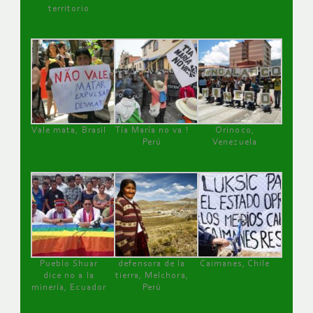
territorio
Vale mata, Brasil
Tía María no va !
Orinoco,
Perú
Venezuela
Pueblo Shuar
defensora de la
Caimanes, Chile
dice no a la
tierra, Melchora,
minería, Ecuador
Perú