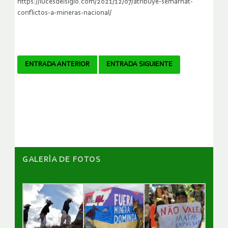
https://lucesdelsiglo.com/2021/12/07/atribuye-semarnat-
conflictos-a-mineras-nacional/
Navegador
ENTRADA ANTERIOR
ENTRADA SIGUIENTE
de
artículos
GALERÌA DE FOTOS