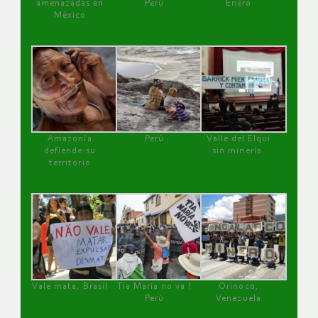
amenazadas en
Perú
Enero
México
Amazonía
Perú
Valle del Elqui
defiende su
sin minería.
territorio
Vale mata, Brasil
Tía María no va !
Orinoco,
Perú
Venezuela