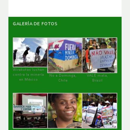
GALERÌA DE FOTOS
Wirakutas luchan
contra la minería
No a Dominga,
VALE mata,
en México
Chile
Brasil