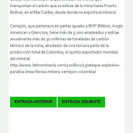
transportan el carbón que se extrae de la mina hasta Puerto
Bolívar, en el Mar Caribe, desde donde se exporta el mineral.
Cerrejón, que pertenece en partes iguales a BHP Billiton, Anglo
American y Glencore, tiene más de 5.000 empleados y extrae
anualmente más de 30 millones de toneladas de carbón
térmico de la mina, alrededor de una tercera parte de la
producción total de Colombia, el quinto exportador mundial
del mineral.
http://www.latinomineria.com/2018/02/13/ataque-explosivo-
paraliza-linea-ferrea-minera-cerrejon-colombia/
Navegador
ENTRADA ANTERIOR
ENTRADA SIGUIENTE
de
artículos