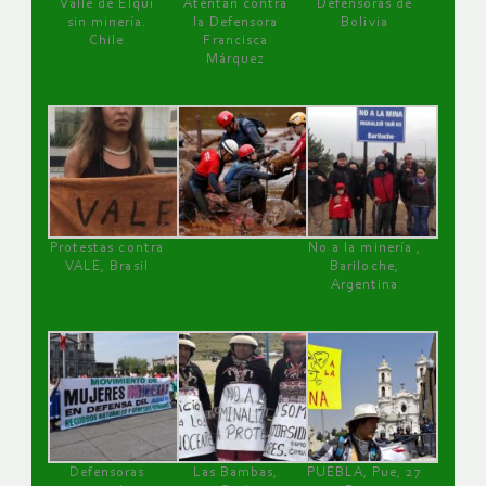
Valle de Elqui
Atentan contra
Defensoras de
sin minería.
la Defensora
Bolivia
Chile
Francisca
Márquez
Protestas contra
No a la minería ,
VALE, Brasil
Bariloche,
Argentina
Defensoras
Las Bambas,
PUEBLA, Pue, 27