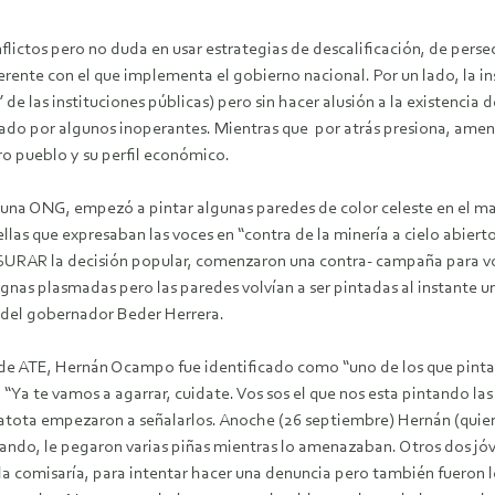
nflictos pero no duda en usar estrategias de descalificación, de persec
ente con el que implementa el gobierno nacional. Por un lado, la in
 de las instituciones públicas) pero sin hacer alusión a la existencia 
icado por algunos inoperantes. Mientras que por atrás presiona, am
o pueblo y su perfil económico.
 una ONG, empezó a pintar algunas paredes de color celeste en el m
as que expresaban las voces en “contra de la minería a cielo abierto
URAR la decisión popular, comenzaron una contra- campaña para volv
ignas plasmadas pero las paredes volvían a ser pintadas al instante un
 del gobernador Beder Herrera.
de ATE, Hernán Ocampo fue identificado como “uno de los que pint
n “Ya te vamos a agarrar, cuidate. Vos sos el que nos esta pintando l
tota empezaron a señalarlos. Anoche (26 septiembre) Hernán (quien se
erando, le pegaron varias piñas mientras lo amenazaban. Otros dos j
la comisaría, para intentar hacer una denuncia pero también fueron lo