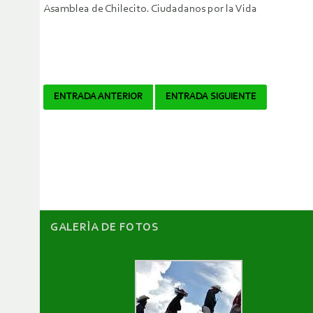
Asamblea de Chilecito. Ciudadanos por la Vida
Navegador
ENTRADA ANTERIOR
ENTRADA SIGUIENTE
de
artículos
GALERÌA DE FOTOS