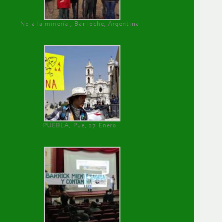
No a la minería , Bariloche, Argentina
PUEBLA, Pue, 27 Enero