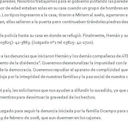
as paredes. Nosotros trabajamos para el gobierno pintando las paredes
r de edad estaban solas en su casa cuando un grupo de hombres en mo
Los tipos ingresaron a la casa, tiraron a Miriam al suelo, agarraron a 
n, ellas salieron a la puerta pero continuaban tirándoles piedras de
 policía hasta su casa en donde se refugió. Finalmente, Hernán y su
 (03825)- 42-3863. (Juzgado nº1 tel 03825- 42-2720).
 las denuncias que iniciaron Hernán y los demás compañerxs de ATE
ento de la disidencia”. Queremos desnaturalizar la impunidad con la
 de la democracia. Queremos repudiar el aparato de complicidad que op
 por la integridad de nuestras familias y la paz social de nuestra 
 país, les solicitamos que nos ayuden a difundir lo sucedido, ya qu
mentiras para desvirtuar la gravedad de los hechos.
Juzgado para seguir la denuncia iniciada por la familia Ocampo par
l 19 de febrero de 2008, que aun duermen en los cajones.