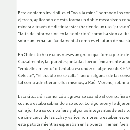
Este gobierno invisibiliza el “no a la mina” borrando los co
ejercen, aplicando de esta forma un doble mecanismo coher
minera a través de distintas vías (haciendo un uso “privado”
“falta de información en la población” como ha sido calif
sobre un tema tan fundamental como es el futuro de nuestr
En Chilecito hace unos meses un grupo que forma parte de
Causalmente, las paredes pintadas fueron únicamente aquell
“embellecimiento” intentaba esconder el objetivo de CENS
Celeste”, “El pueblo no se calla” fueron algunas de las cons
tal como admitieron ellos mismos, a Raúl Moreno, sobrino
Esta situación comenzó a agravarse cuando el compañero 
cuando estaba subiendo a su auto. Lo siguieron y le dijero
calle junto a su compañera y algunos integrantes de esta pa
de cine cerca de las 22hs y varios hombres lo estaban esp
esta patota mientras esperaban en la puerta. Hernán fue a 