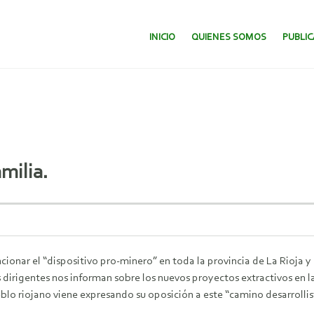
SALTAR AL CONTENIDO.
INICIO
QUIENES SOMOS
PUBLI
milia.
ar el “dispositivo pro-minero” en toda la provincia de La Rioja y se
s dirigentes nos informan sobre los nuevos proyectos extractivos en la 
blo riojano viene expresando su oposición a este “camino desarrolli