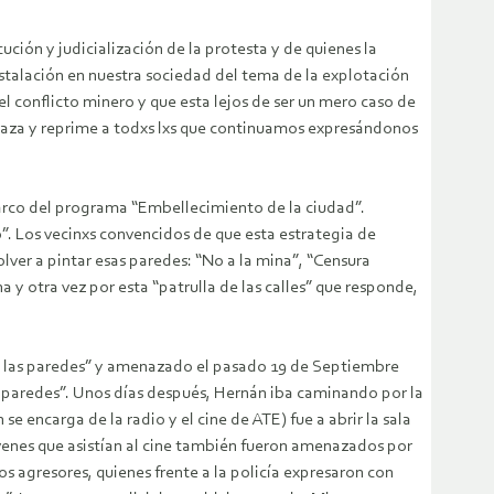
ución y judicialización de la protesta y de quienes la
stalación en nuestra sociedad del tema de la explotación
del conflicto minero y que esta lejos de ser un mero caso de
enaza y reprime a todxs lxs que continuamos expresándonos
arco del programa “Embellecimiento de la ciudad”.
”. Los vecinxs convencidos de que esta estrategia de
er a pintar esas paredes: “No a la mina”, “Censura
a y otra vez por esta “patrulla de las calles” que responde,
a las paredes” y amenazado el pasado 19 de Septiembre
as paredes”. Unos días después, Hernán iba caminando por la
 encarga de la radio y el cine de ATE) fue a abrir la sala
óvenes que asistían al cine también fueron amenazados por
s agresores, quienes frente a la policía expresaron con