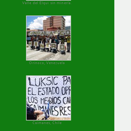
Valle del Elqui sin minería.
Orinoco, Venezuela
Caimanes, Chile