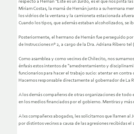
respecto a Hernán “Este es un zurdo, es el que nos pinta l
Miriam Costas, la mamá de Hernán junto a su hermana meno
los vidrios de la ventana y la camioneta estacionada afuera. 
Cuando los tipos, que además estaban alcoholizados, se iba
Posteriormente, el hermano de Hernán fue perseguido por la
de Instrucciones nº 2, a cargo de la Dra. Adriana Ribero tel
Como asamblea y como vecinxs de Chilecito, nos sumamos a
énfasis estos intentos de “amedrentamiento y disciplinami
funcionarios para hacer el trabajo sucio: atentar en contra
Hacemos responsable directamente al gobernador de La Rioja
A los demás compañerxs de otras organizaciones de todo el
en los medios financiados por el gobierno. Mentiras y más 
A lxs compañerxs abogadxs, les solicitamos que llamen al 
por distintos vecinxs a causa de las agresiones recibidas e