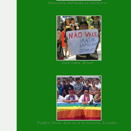
Amazonía defiende su territorio
Vale mata, Brasil
Pueblo Shuar dice no a la minería, Ecuador