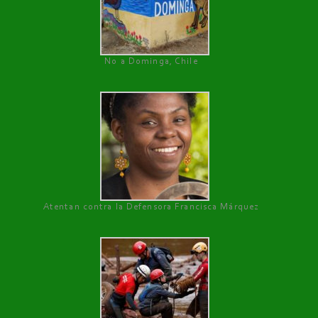
No a Dominga, Chile
Atentan contra la Defensora Francisca Márquez