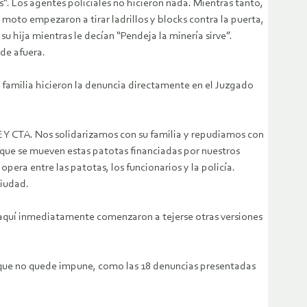
”. Los agentes policiales no hicieron nada. Mientras tanto,
to empezaron a tirar ladrillos y blocks contra la puerta,
su hija mientras le decían “Pendeja la minería sirve”.
sde afuera.
 familia hicieron la denuncia directamente en el Juzgado
 Y CTA. Nos solidarizamos con su familia y repudiamos con
 que se mueven estas patotas financiadas por nuestros
era entre las patotas, los funcionarios y la policía.
ciudad.
e aquí inmediatamente comenzaron a tejerse otras versiones
a que no quede impune, como las 18 denuncias presentadas