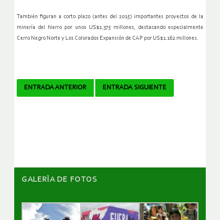
También figuran a corto plazo (antes del 2015) importantes proyectos de la
minería del hierro por unos US$1.375 millones, destacando especialmente
Cerro Negro Norte y Los Colorados Expansión de CAP por US$1.162 millones.
Navegador
ENTRADA ANTERIOR
ENTRADA SIGUIENTE
de
artículos
GALERÌA DE FOTOS