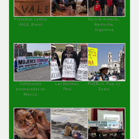
Protestas contra
No a la minería ,
VALE, Brasil
Bariloche,
Argentina
Defensoras
Las Bambas,
PUEBLA, Pue, 27
amenazadas en
Perú
Enero
México