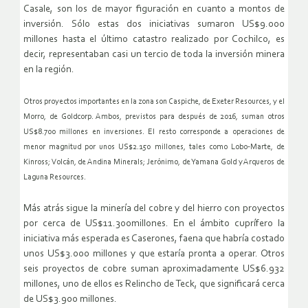
Casale, son los de mayor figuración en cuanto a montos de
inversión. Sólo estas dos iniciativas sumaron US$9.000
millones hasta el último catastro realizado por Cochilco, es
decir, representaban casi un tercio de toda la inversión minera
en la región.
Otros proyectos importantes en la zona son Caspiche, de Exeter Resources, y el
Morro, de Goldcorp. Ambos, previstos para después de 2016, suman otros
US$8.700 millones en inversiones. El resto corresponde a operaciones de
menor magnitud por unos US$2.150 millones, tales como Lobo-Marte, de
Kinross; Volcán, de Andina Minerals; Jerónimo, de Yamana Gold y Arqueros de
Laguna Resources.
Más atrás sigue la minería del cobre y del hierro con proyectos
por cerca de US$11.300millones. En el ámbito cuprífero la
iniciativa más esperada es Caserones, faena que habría costado
unos US$3.000 millones y que estaría pronta a operar. Otros
seis proyectos de cobre suman aproximadamente US$6.932
millones, uno de ellos es Relincho de Teck, que significará cerca
de US$3.900 millones.