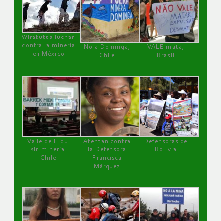
Wirakutas luchan
contra la minería
No a Dominga,
VALE mata,
en México
Chile
Brasil
Valle de Elqui
Atentan contra
Defensoras de
sin minería.
la Defensora
Bolivia
Chile
Francisca
Márquez