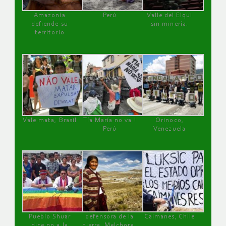
Amazonía
Perú
Valle del Elqui
defiende su
sin minería.
territorio
Vale mata, Brasil
Tía María no va !
Orinoco,
Perú
Venezuela
Pueblo Shuar
defensora de la
Caimanes, Chile
dice no a la
tierra, Melchora,