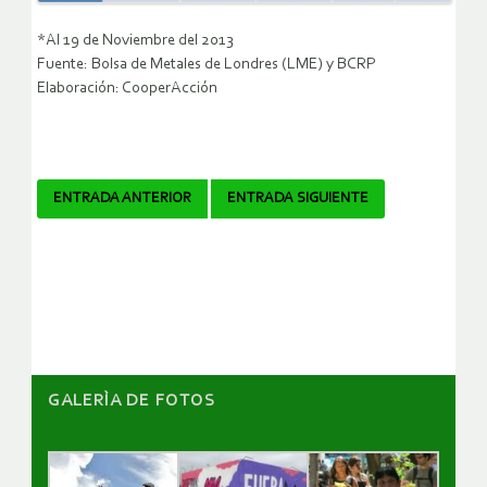
*Al 19 de Noviembre del 2013
Fuente: Bolsa de Metales de Londres (LME) y BCRP
Elaboración: CooperAcción
Navegador
ENTRADA ANTERIOR
ENTRADA SIGUIENTE
de
artículos
GALERÌA DE FOTOS