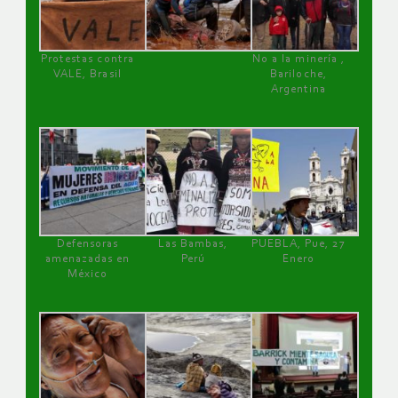
Protestas contra
No a la minería ,
VALE, Brasil
Bariloche,
Argentina
Defensoras
Las Bambas,
PUEBLA, Pue, 27
amenazadas en
Perú
Enero
México