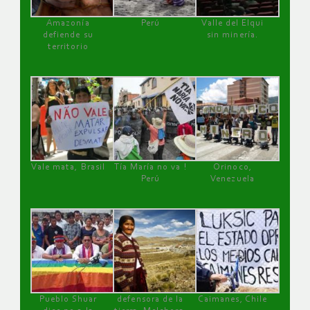
Amazonía
Perú
Valle del Elqui
defiende su
sin minería.
territorio
Vale mata, Brasil
Tía María no va !
Orinoco,
Perú
Venezuela
Pueblo Shuar
defensora de la
Caimanes, Chile