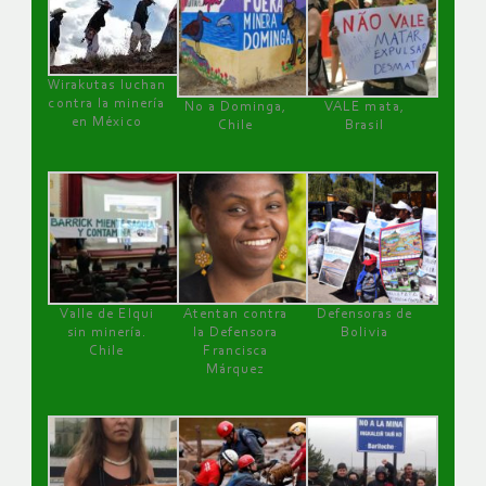
Wirakutas luchan
contra la minería
No a Dominga,
VALE mata,
en México
Chile
Brasil
Valle de Elqui
Atentan contra
Defensoras de
sin minería.
la Defensora
Bolivia
Chile
Francisca
Márquez