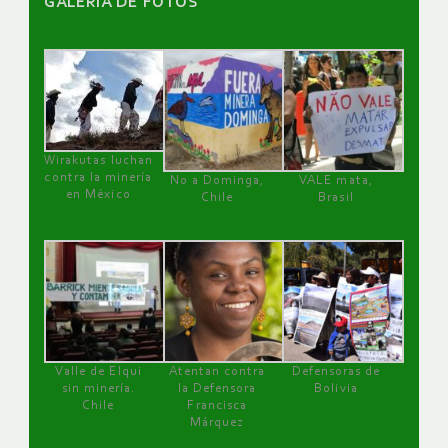
GALERÌA DE FOTOS
Wirakutas luchan
contra la minería
No a Dominga,
VALE mata,
en México
Chile
Brasil
Valle de Elqui
Atentan contra
Defensoras de
sin minería.
la Defensora
Bolivia
Chile
Francisca
Márquez