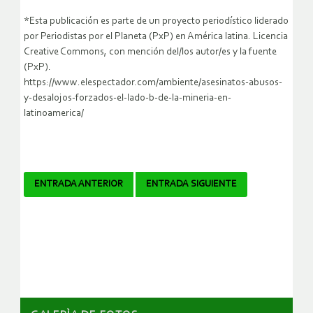
*Esta publicación es parte de un proyecto periodístico liderado
por Periodistas por el Planeta (PxP) en América latina. Licencia
Creative Commons, con mención del/los autor/es y la fuente
(PxP).
https://www.elespectador.com/ambiente/asesinatos-abusos-
y-desalojos-forzados-el-lado-b-de-la-mineria-en-
latinoamerica/
Navegador
ENTRADA ANTERIOR
ENTRADA SIGUIENTE
de
artículos