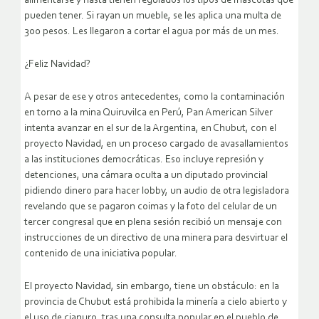
alimentarse y hasta tienen regulados los tipos de mascotas que
pueden tener. Si rayan un mueble, se les aplica una multa de
300 pesos. Les llegaron a cortar el agua por más de un mes.
¿Feliz Navidad?
A pesar de ese y otros antecedentes, como la contaminación
en torno a la mina Quiruvilca en Perú, Pan American Silver
intenta avanzar en el sur de la Argentina, en Chubut, con el
proyecto Navidad, en un proceso cargado de avasallamientos
a las instituciones democráticas. Eso incluye represión y
detenciones, una cámara oculta a un diputado provincial
pidiendo dinero para hacer lobby, un audio de otra legisladora
revelando que se pagaron coimas y la foto del celular de un
tercer congresal que en plena sesión recibió un mensaje con
instrucciones de un directivo de una minera para desvirtuar el
contenido de una iniciativa popular.
El proyecto Navidad, sin embargo, tiene un obstáculo: en la
provincia de Chubut está prohibida la minería a cielo abierto y
el uso de cianuro, tras una consulta popular en el pueblo de