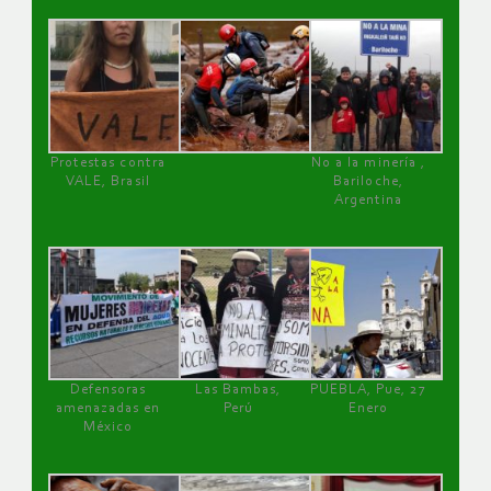
Protestas contra
No a la minería ,
VALE, Brasil
Bariloche,
Argentina
Defensoras
Las Bambas,
PUEBLA, Pue, 27
amenazadas en
Perú
Enero
México