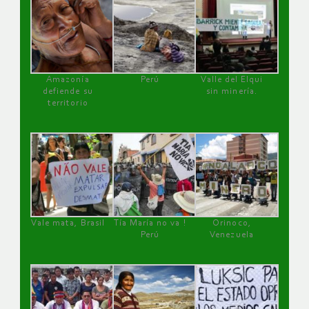
Amazonía
Perú
Valle del Elqui
defiende su
sin minería.
territorio
Vale mata, Brasil
Tía María no va !
Orinoco,
Perú
Venezuela