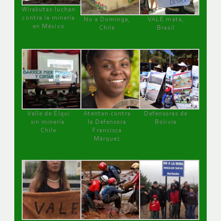
Wirakutas luchan
contra la minería
No a Dominga,
VALE mata,
en México
Chile
Brasil
Valle de Elqui
Atentan contra
Defensoras de
sin minería.
la Defensora
Bolivia
Chile
Francisca
Márquez