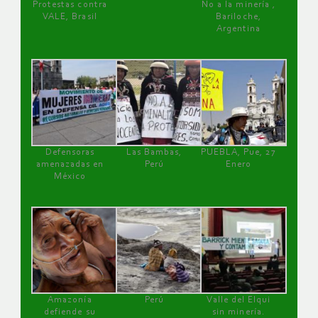
Protestas contra
No a la minería ,
VALE, Brasil
Bariloche,
Argentina
Defensoras
Las Bambas,
PUEBLA, Pue, 27
amenazadas en
Perú
Enero
México
Amazonía
Perú
Valle del Elqui
defiende su
sin minería.