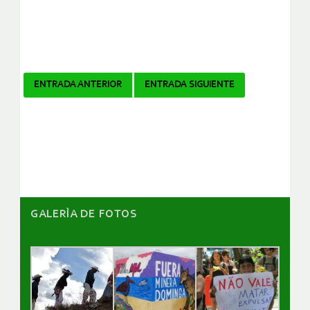
Navegador
ENTRADA ANTERIOR
ENTRADA SIGUIENTE
de
artículos
GALERÌA DE FOTOS