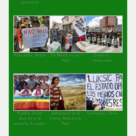
territorio
Vale mata, Brasil
Tía María no va !
Orinoco,
Perú
Venezuela
Pueblo Shuar
defensora de la
Caimanes, Chile
dice no a la
tierra, Melchora,
minería, Ecuador
Perú