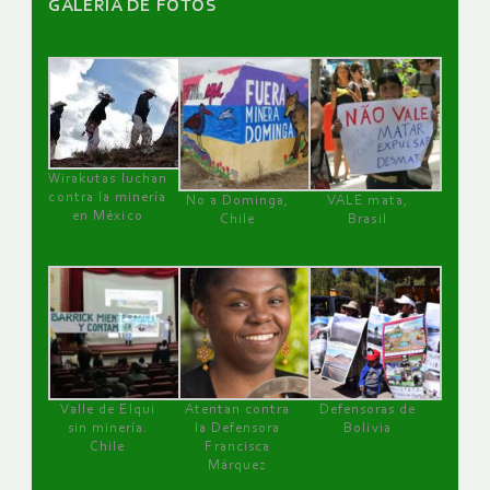
GALERÌA DE FOTOS
Wirakutas luchan
contra la minería
No a Dominga,
VALE mata,
en México
Chile
Brasil
Valle de Elqui
Atentan contra
Defensoras de
sin minería.
la Defensora
Bolivia
Chile
Francisca
Márquez