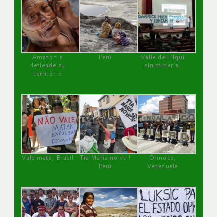
Amazonía
Perú
Valle del Elqui
defiende su
sin minería.
territorio
Vale mata, Brasil
Tía María no va !
Orinoco,
Perú
Venezuela