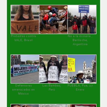
Protestas contra
No a la minería ,
VALE, Brasil
Bariloche,
Argentina
Defensoras
Las Bambas,
PUEBLA, Pue, 27
amenazadas en
Perú
Enero
México