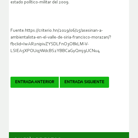
estado político-militar del 2009.
Fuente:https://criterio.hn/2019/06/15/asesinan-a-
ambientalista-en-el-valle-de-siria-francisco-morazan/?
fbclid=IwAR2nipivZYSDLFnO3O8kLM-V-
LSIEA5XPOUq7WdcBS2YBBCaGyQmj9UCNu4
Navegador
ENTRADA ANTERIOR
ENTRADA SIGUIENTE
de
artículos