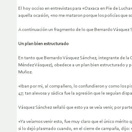
El hoy occiso en entrevistas para «Oaxaca en Pie de Luch
aquella ocasión, «no me mataron porque los policías que 
A continuación un fragmento de lo que Bernardo Vásquez 
Un plan bien estructurado
En tanto que Bernardo Vásquez Sánchez, integrante de la 
Méndez Vásquez), obedece a un plan bien estructurado y 
Muñoz.
«Iban por mi, al compañero, lo confundieron y como los pis
47; tan alevosa y sádica fue la agresión que le seguían disp
Vásquez Sánchez señaló que esto ya se veía venir, por part
«Ya veíamos venir esto, fue muy claro que el único mérito q
si lo dejó plasmado cuando, en el cierre de campaña, dijo: 