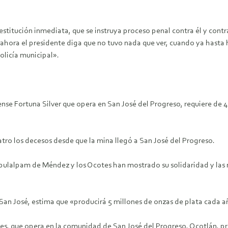
stitución inmediata, que se instruya proceso penal contra él y contr
ahora el presidente diga que no tuvo nada que ver, cuando ya hasta 
olicía municipal».
nse Fortuna Silver que opera en San José del Progreso, requiere de 40
ro los decesos desde que la mina llegó a San José del Progreso.
pulalpam de Méndez y los Ocotes han mostrado su solidaridad y las 
San José, estima que «producirá 5 millones de onzas de plata cada a
ines, que opera en la comunidad de San José del Progreso, Ocotlán, 