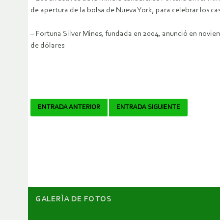
de apertura de la bolsa de Nueva York, para celebrar los c
– Fortuna Silver Mines, fundada en 2004, anunció en noviemb
de dólares
Navegador
ENTRADA ANTERIOR
ENTRADA SIGUIENTE
de
artículos
GALERÌA DE FOTOS