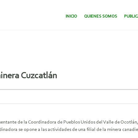
SALTAR AL CONTENIDO.
INICIO
QUIENES SOMOS
PUBLI
minera Cuzcatlán
esentante de la Coordinadora de Pueblos Unidos del Valle de Ocotlán
nadora se opone a las actividades de una filial de la minera canadie