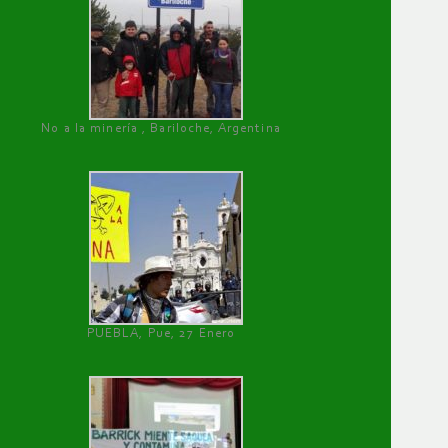
No a la minería , Bariloche, Argentina
PUEBLA, Pue, 27 Enero