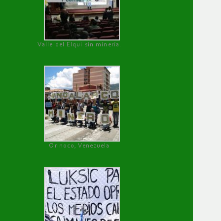
Valle del Elqui sin minería.
Orinoco, Venezuela