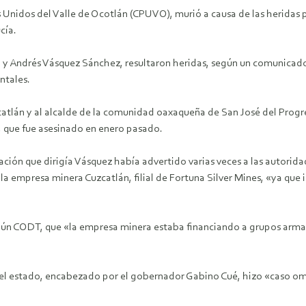
Unidos del Valle de Ocotlán (CPUVO), murió a causa de las heridas 
cía.
 y Andrés Vásquez Sánchez, resultaron heridas, según un comunicado
ntales.
catlán y al alcalde de la comunidad oaxaqueña de San José del Prog
, que fue asesinado en enero pasado.
ión que dirigía Vásquez había advertido varias veces a las autoridad
la empresa minera Cuzcatlán, filial de Fortuna Silver Mines, «ya que i
ún CODT, que «la empresa minera estaba financiando a grupos armad
el estado, encabezado por el gobernador Gabino Cué, hizo «caso omi