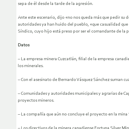
sepa de él desde la tarde de la agresión.
Ante este escenario, dijo «no nos queda más que pedir su de
autoridades ya han huido del pueblo, «que casualidad que 
Síndico, cuyo hijo está preso por ser el comandante de la p
Datos
– La empresa minera Cuzcatlán, filial de la empresa canadie
los minerales.
– Con el asesinato de Bernardo Vásquez Sánchez suman cuat
– Comunidades y autoridades municipales y agrarias de Ca
proyectos mineros.
– La compañía que aún no concluye el proyecto en la mina 
– Los directivos de la minera canadiense Fortuna Silver M