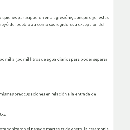
a quienes participaeron en a agresión», aunque dijo, estas
huyó del pueblo así como sus regidores a excepción del
0 mil a 500 mil litros de agua diarios para poder separar
mismas preocupaciones en relación a la entrada de
ño».
protagonizaron el pasado martes 17 de enero, la ceremonia