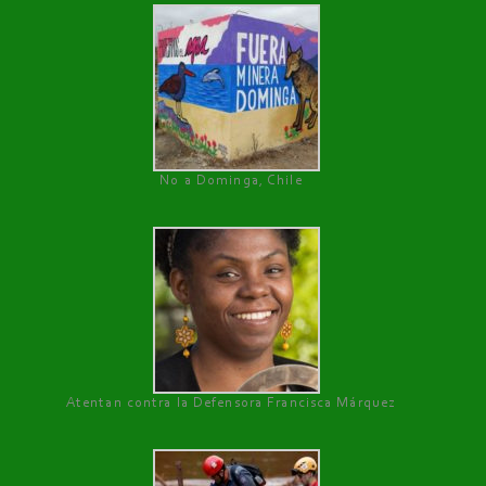
No a Dominga, Chile
Atentan contra la Defensora Francisca Márquez