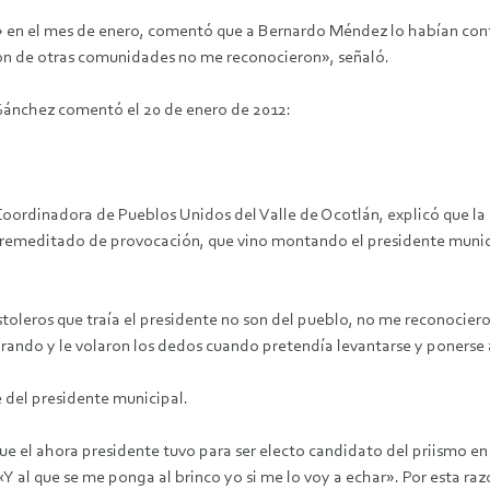
a» en el mes de enero, comentó que a Bernardo Méndez lo habían co
son de otras comunidades no me reconocieron», señaló.
Sánchez comentó el 20 de enero de 2012:
Coordinadora de Pueblos Unidos del Valle de Ocotlán, explicó que l
premeditado de provocación, que vino montando el presidente munic
toleros que traía el presidente no son del pueblo, no me reconocieron
arando y le volaron los dedos cuando pretendía levantarse y ponerse a 
e del presidente municipal.
ue el ahora presidente tuvo para ser electo candidato del priismo en 
«Y al que se me ponga al brinco yo si me lo voy a echar». Por esta raz