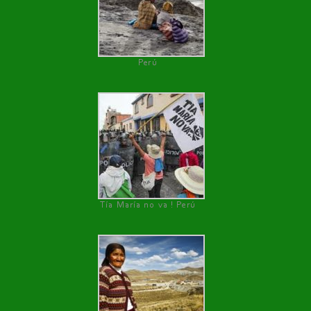
Perú
Tía María no va ! Perú