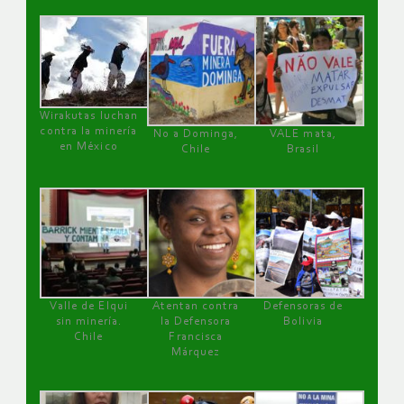
Wirakutas luchan
contra la minería
No a Dominga,
VALE mata,
en México
Chile
Brasil
Valle de Elqui
Atentan contra
Defensoras de
sin minería.
la Defensora
Bolivia
Chile
Francisca
Márquez