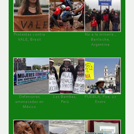
Protestas contra
No a la minería ,
VALE, Brasil
Bariloche,
Argentina
Defensoras
Las Bambas,
PUEBLA, Pue, 27
amenazadas en
Perú
Enero
México