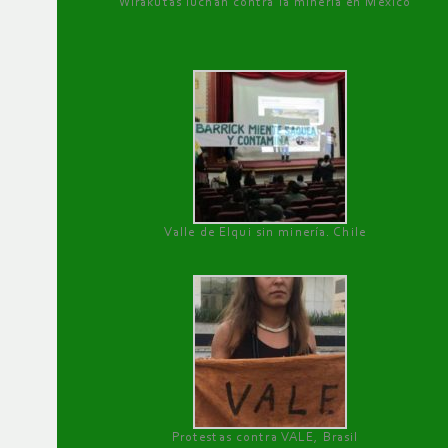
Wirakutas luchan contra la minería en México
Valle de Elqui sin minería. Chile
Protestas contra VALE, Brasil