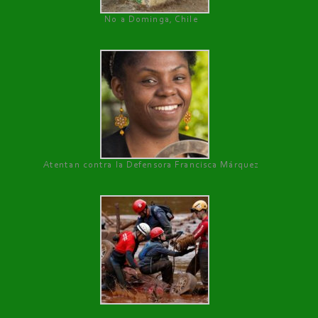
No a Dominga, Chile
Atentan contra la Defensora Francisca Márquez