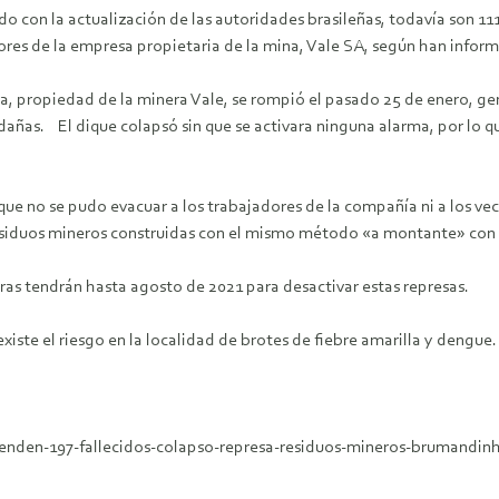
o con la actualización de las autoridades brasileñas, todavía son 11
res de la empresa propietaria de la mina, Vale SA, según han informa
a, propiedad de la minera Vale, se rompió el pasado 25 de enero, ge
dañas. El dique colapsó sin que se activara ninguna alarma, por lo q
 que no se pudo evacuar a los trabajadores de la compañía ni a los ve
 residuos mineros construidas con el mismo método «a montante» con
ras tendrán hasta agosto de 2021 para desactivar estas represas.
iste el riesgo en la localidad de brotes de fiebre amarilla y dengue.
ienden-197-fallecidos-colapso-represa-residuos-mineros-brumandin