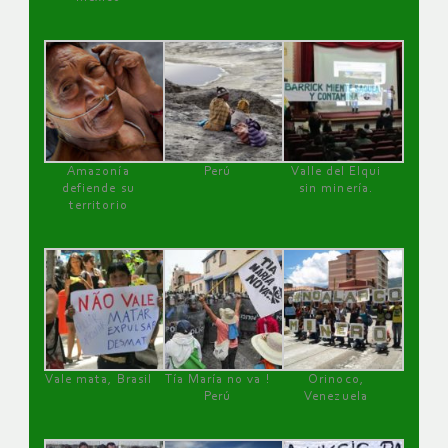
Amazonía
Perú
Valle del Elqui
defiende su
sin minería.
territorio
Vale mata, Brasil
Tía María no va !
Orinoco,
Perú
Venezuela