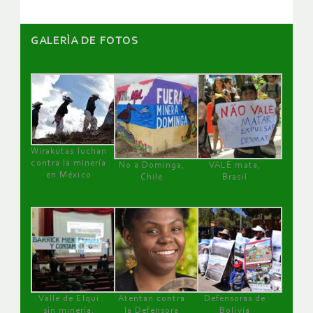
GALERÌA DE FOTOS
Wirakutas luchan
contra la minería
No a Dominga,
VALE mata,
en México
Chile
Brasil
Valle de Elqui
Atentan contra
Defensoras de
sin minería.
la Defensora
Bolivia