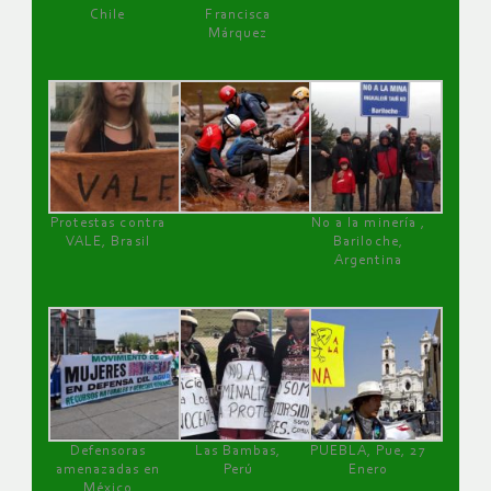
Chile
Francisca
Márquez
Protestas contra
No a la minería ,
VALE, Brasil
Bariloche,
Argentina
Defensoras
Las Bambas,
PUEBLA, Pue, 27
amenazadas en
Perú
Enero
México