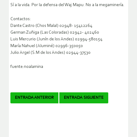
Sí a la vida. Por la defensa del Waj Mapu. No a la megaminería.
Contactos:
Dante Castro (Chos Malal) 02948- 15412264
German Zuñiga (Las Coloradas) 02942- 402460
Luis Mercurio (Junín de los Andes) 02994-580154
María Nahuel (Aluminé) 02996-350050
Julio Argel (S.M de los Andes) 02944-37530
fuente:noalamina
Navegador
ENTRADA ANTERIOR
ENTRADA SIGUIENTE
de
artículos