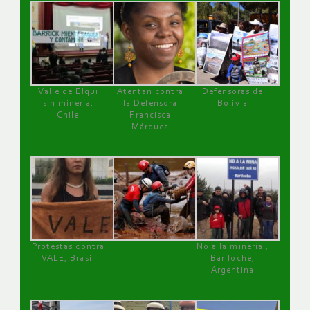
Valle de Elqui
Atentan contra
Defensoras de
sin minería.
la Defensora
Bolivia
Chile
Francisca
Márquez
Protestas contra
No a la minería ,
VALE, Brasil
Bariloche,
Argentina