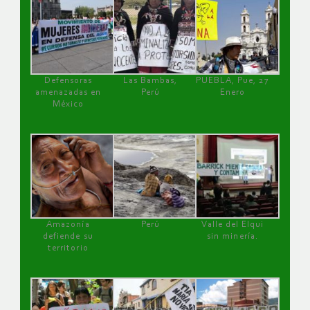
Defensoras
Las Bambas,
PUEBLA, Pue, 27
amenazadas en
Perú
Enero
México
Amazonía
Perú
Valle del Elqui
defiende su
sin minería.
territorio