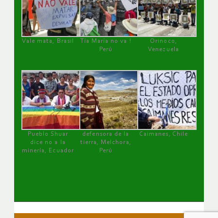
Vale mata, Brasil
Tía María no va !
Orinoco,
Perú
Venezuela
Pueblo Shuar
defensora de la
Caimanes, Chile
dice no a la
tierra, Melchora,
minería, Ecuador
Perú