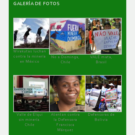
GALERÌA DE FOTOS
Wirakutas luchan
contra la minería
No a Dominga,
VALE mata,
en México
Chile
Brasil
Valle de Elqui
Atentan contra
Defensoras de
sin minería.
la Defensora
Bolivia
Chile
Francisca
Márquez