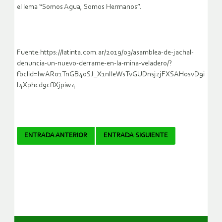
el lema “Somos Agua, Somos Hermanos”.
Fuente:https://latinta.com.ar/2019/03/asamblea-de-jachal-
denuncia-un-nuevo-derrame-en-la-mina-veladero/?
fbclid=IwAR01TnGB4oSJ_X1nIleWsTvGUDnsjzjFXSAH0svD9i
I4Xphcd9cflXjpiw4
Navegador
ENTRADA ANTERIOR
ENTRADA SIGUIENTE
de
artículos