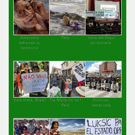
Amazonía
Perú
Valle del Elqui
defiende su
sin minería.
territorio
Vale mata, Brasil
Tía María no va !
Orinoco,
Perú
Venezuela