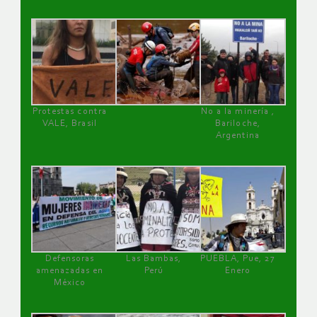
Protestas contra
No a la minería ,
VALE, Brasil
Bariloche,
Argentina
Defensoras
Las Bambas,
PUEBLA, Pue, 27
amenazadas en
Perú
Enero
México