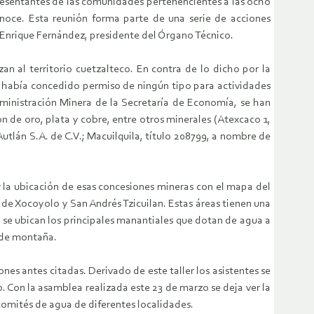
resentantes de las comunidades pertenencientes a las ocho
onoce. Esta reunión forma parte de una serie de acciones
s Enrique Fernández, presidente del Órgano Técnico.
n al territorio cuetzalteco. En contra de lo dicho por la
 había concedido permiso de ningún tipo para actividades
ministración Minera de la Secretaría de Economía, se han
n de oro, plata y cobre, entre otros minerales (Atexcaco 1,
tlán S.A. de C.V.; Macuilquila, título 208799, a nombre de
r la ubicación de esas concesiones mineras con el mapa del
de Xocoyolo y San Andrés Tzicuilan. Estas áreas tienen una
 se ubican los principales manantiales que dotan de agua a
 de montaña.
nes antes citadas. Derivado de este taller los asistentes se
. Con la asamblea realizada este 23 de marzo se deja ver la
comités de agua de diferentes localidades.