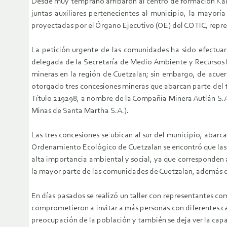
Desde muy temprano arribaron al centro de formación Kalt
juntas auxiliares pertenecientes al municipio, la mayor
proyectadas por el Órgano Ejecutivo (OE) del COTIC, repres
La petición urgente de las comunidades ha sido efectuar 
delegada de la Secretaría de Medio Ambiente y Recursos 
mineras en la región de Cuetzalan; sin embargo, de acue
otorgado tres concesiones mineras que abarcan parte del te
Título 219298, a nombre de la Compañía Minera Autlán S.A.
Minas de Santa Martha S.A.).
Las tres concesiones se ubican al sur del municipio, abar
Ordenamiento Ecológico de Cuetzalan se encontró que las c
alta importancia ambiental y social, ya que corresponden 
la mayor parte de las comunidades de Cuetzalan, además d
En días pasados se realizó un taller con representantes com
comprometieron a invitar a más personas con diferentes car
preocupación de la población y también se deja ver la capa