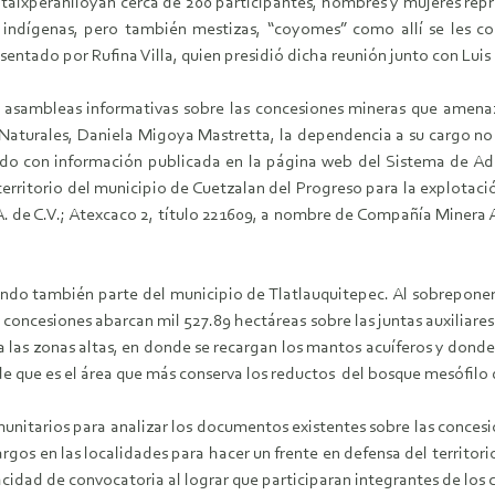
aixperaniloyan cerca de 200 participantes, hombres y mujeres rep
ía indígenas, pero también mestizas, “coyomes” como allí se les c
entado por Rufina Villa, quien presidió dicha reunión junto con Lui
asambleas informativas sobre las concesiones mineras que amenaza
Naturales, Daniela Migoya Mastretta, la dependencia a su cargo no
rdo con información publicada en la página web del Sistema de Ad
rritorio del municipio de Cuetzalan del Progreso para la explotació
 de C.V.; Atexcaco 2, título 221609, a nombre de Compañía Minera Au
cando también parte del municipio de Tlatlauquitepec. Al sobrepone
oncesiones abarcan mil 527.89 hectáreas sobre las juntas auxiliares 
a las zonas altas, en donde se recargan los mantos acuíferos y donde
e que es el área que más conserva los reductos del bosque mesófilo
unitarios para analizar los documentos existentes sobre las concesio
gos en las localidades para hacer un frente en defensa del territorio
cidad de convocatoria al lograr que participaran integrantes de los 