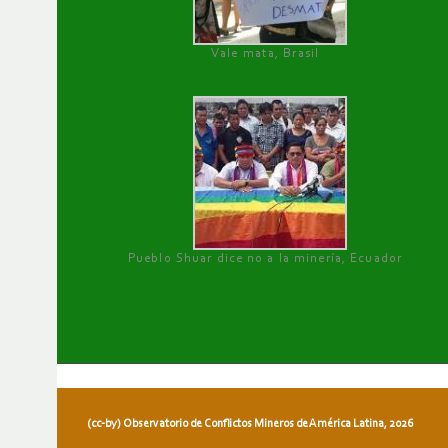
Vale mata, Brasil
Pueblo Shuar dice no a la minería, Ecuador
(cc-by) Observatorio de Conflictos Mineros de América Latina, 2026