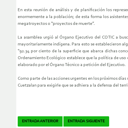
En esta reunión de análisis y de planificación los repr
enormemente a la población; de esta forma los asistentes
megatroyectos o “proyectos de muerte”.
La asamblea urgió al Órgano Ejecutivo del COTIC a busca
mayoritariamente indígena. Para esto se establecieron alg
“92.34 por ciento de la superficie que abarca dichas con
Ordenamiento Ecológico establece que la política de uso d
elaborado por el Órgano Técnico a petición del Ejecutivo.
Como parte de las acciones urgentes en los próximos días 
Cuetzalan para exigirle que se adhiera a la defensa del ter
Navegador
ENTRADA ANTERIOR
ENTRADA SIGUIENTE