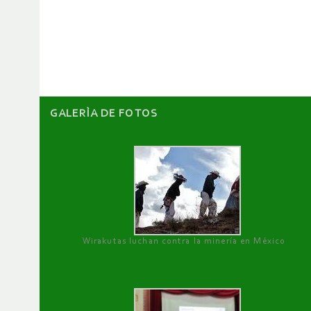
de
artículos
GALERÌA DE FOTOS
Wirakutas luchan contra la minería en México