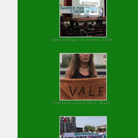
Valle de Elqui sin minería. Chile
Protestas contra VALE, Brasil