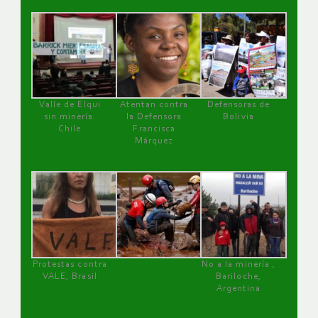
Valle de Elqui
Atentan contra
Defensoras de
sin minería.
la Defensora
Bolivia
Chile
Francisca
Márquez
Protestas contra
No a la minería ,
VALE, Brasil
Bariloche,
Argentina