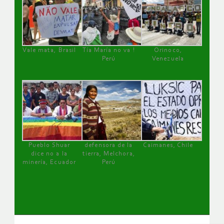
Vale mata, Brasil
Tía María no va !
Orinoco,
Perú
Venezuela
Pueblo Shuar
defensora de la
Caimanes, Chile
dice no a la
tierra, Melchora,
minería, Ecuador
Perú