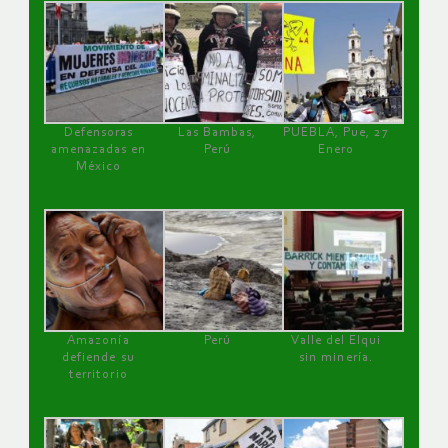
Defensoras
Las Bambas,
PUEBLA, Pue, 27
amenazadas en
Perú
Enero
México
Amazonía
Perú
Valle del Elqui
defiende su
sin minería.
territorio