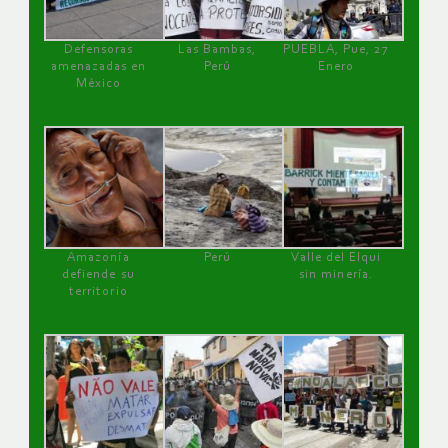
Defensoras
Las Bambas,
PUEBLA, Pue, 27
amenazadas en
Perú
Enero
México
Amazonía
Perú
Valle del Elqui
defiende su
sin minería.
territorio