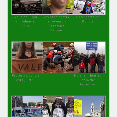
Valle de Elqui
Atentan contra
Defensoras de
sin minería.
la Defensora
Bolivia
Chile
Francisca
Márquez
Protestas contra
No a la minería ,
VALE, Brasil
Bariloche,
Argentina