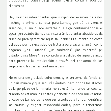
productos agrícolas y de ganadería no estén contaminados por
el arsénico.
Hay muchas interrogantes que surgen del examen de estos
hechos, la primera es local para Lampa, ¿de dónde viene el
arsénico?, si no puede evitarse que siga contaminándose el
agua, ¿en cuánto tiempo se instalarán las plantas abatidoras de
arsénico para garantizar agua saludable? El aumento de costo
del agua por la necesidad de tratarla para sacar el arsénico, lo
pagarán: ¿los usuarios? ¿las sanitarias? ¿las mineras? ¿el
Estado, o sea Moya?, ¿se controlará la calidad del agua de riego
para prevenir la intoxicación a través del consumo de los
vegetales o las carnes contaminadas?
No es una desgraciada coincidencia, es un tema de fondo en
un país minero y que seguirá siéndolo, pero donde los efectos
de largo plazo de la minería, no se están tomando en cuenta,
cuando se estiman los costos y beneficio de cada nueva mina.
El caso de Lampa tiene que ser estudiado a fondo, identificar
las causas y asignar responsabilidades, porque tendremos
muchos Lampas, si no se formula un marco regulatorio