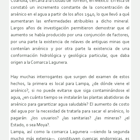
Coahuila, cercana a la ciudad de Torreón, en México. En esta se
constató un incremento constante de la concentración de
arsénico en el agua a partir de los años 1940, lo que llevó a qué
aumentaran las enfermedades atribuibles a dicho mineral.
Largos años de investigación permitieron demostrar que el
aumento se había producido por una conjunción de factores,
por una parte la existencia de relaves de antiguas minas que
contenían arsénico y por otra parte la existencia de una
conformación hidrológica y geológica particular, que daba
origen a la Comarca Lagunera.
Hay muchas interrogantes que surgen del examen de estos
hechos, la primera es local para Lampa, ¿de dónde viene el
arsénico?, si no puede evitarse que siga contaminándose el
agua, ¿en cuánto tiempo se instalarán las plantas abatidoras de
arsénico para garantizar agua saludable? El aumento de costo
del agua por la necesidad de tratarla para sacar el arsénico, lo
pagarán: ¿los usuarios? ¿las sanitarias? ¿las mineras? ¿el
Estado, o sea Moya?.
Lampa, así como la comarca Lagunera —siendo la segunda
mucho más extensa—, constituyen cuencas endorreicas, es