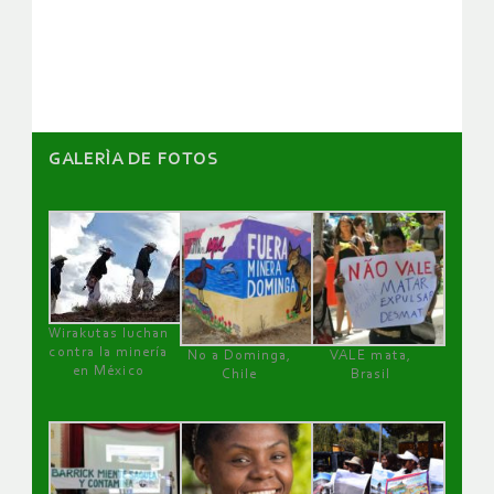
de
artículos
GALERÌA DE FOTOS
Wirakutas luchan
contra la minería
No a Dominga,
VALE mata,
en México
Chile
Brasil