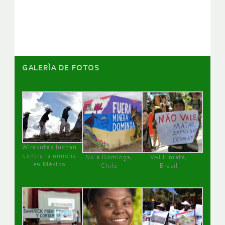
artículos
GALERÌA DE FOTOS
Wirakutas luchan
contra la minería
No a Dominga,
VALE mata,
en México
Chile
Brasil