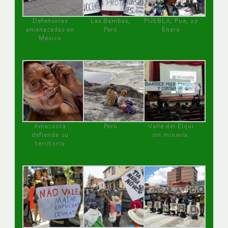
Defensoras
Las Bambas,
PUEBLA, Pue, 27
amenazadas en
Perú
Enero
México
Amazonía
Perú
Valle del Elqui
defiende su
sin minería.
territorio