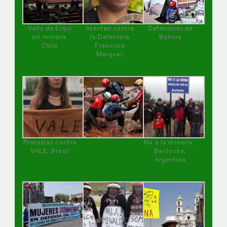
Valle de Elqui
Atentan contra
Defensoras de
sin minería.
la Defensora
Bolivia
Chile
Francisca
Márquez
Protestas contra
No a la minería ,
VALE, Brasil
Bariloche,
Argentina