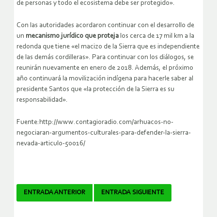
de personas y todo el ecosistema debe ser protegido».
Con las autoridades acordaron continuar con el desarrollo de
un
mecanismo jurídico que proteja
los cerca de 17 mil km a la
redonda que tiene «el macizo de la Sierra que es independiente
de las demás cordilleras». Para continuar con los diálogos, se
reunirán nuevamente en enero de 2018. Además, el próximo
año continuará la movilización indígena para hacerle saber al
presidente Santos que «la protección de la Sierra es su
responsabilidad».
Fuente:http://www.contagioradio.com/arhuacos-no-
negociaran-argumentos-culturales-para-defender-la-sierra-
nevada-articulo-50016/
Navegador
ENTRADA ANTERIOR
ENTRADA SIGUIENTE
de