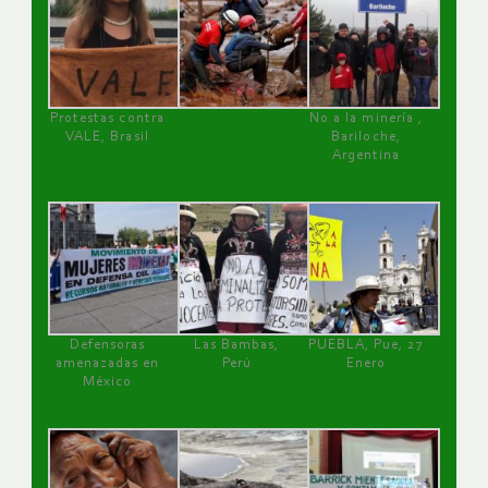
Protestas contra
No a la minería ,
VALE, Brasil
Bariloche,
Argentina
Defensoras
Las Bambas,
PUEBLA, Pue, 27
amenazadas en
Perú
Enero
México