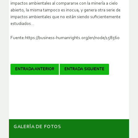
impactos ambientales al compararse con la minería a cielo
abierto, la misma tampoco es inocua, y genera otra serie de
impactos ambientales que no están siendo suficientemente
estudiados…
Fuente:https://business-humanrights.org/en/node/158560
Navegador
ENTRADA ANTERIOR
ENTRADA SIGUIENTE
de
artículos
GALERÌA DE FOTOS