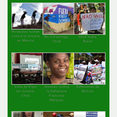
Wirakutas luchan
contra la minería
No a Dominga,
VALE mata,
en México
Chile
Brasil
Valle de Elqui
Atentan contra
Defensoras de
sin minería.
la Defensora
Bolivia
Chile
Francisca
Márquez