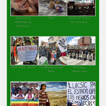
Amazonía
Perú
Valle del Elqui
defiende su
sin minería.
territorio
Vale mata, Brasil
Tía María no va !
Orinoco,
Perú
Venezuela