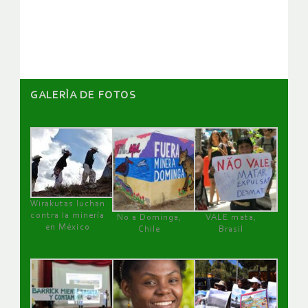
artículos
GALERÌA DE FOTOS
Wirakutas luchan
contra la minería
No a Dominga,
VALE mata,
en México
Chile
Brasil