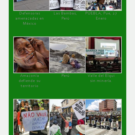
Defensoras
Las Bambas,
PUEBLA, Pue, 27
amenazadas en
Perú
Enero
México
Amazonía
Perú
Valle del Elqui
defiende su
sin minería.
territorio