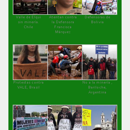
Valle de Elqui
Atentan contra
Defensoras de
sin minería.
la Defensora
Bolivia
Chile
Francisca
Márquez
Protestas contra
No a la minería ,
VALE, Brasil
Bariloche,
Argentina