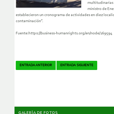
multitudinarias
ministro de Ene
establecieron un cronograma de actividades en diez locali
contaminación”.
Fuente:https://business-humanrights.org/en/node/169594
Navegador
ENTRADA ANTERIOR
ENTRADA SIGUIENTE
de
artículos
GALERÌA DE FOTOS