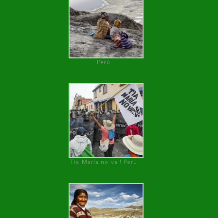
Perú
Tía María no va ! Perú