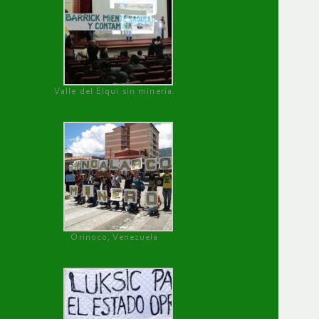
Valle del Elqui sin minería.
Orinoco, Venezuela