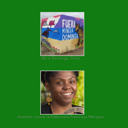
No a Dominga, Chile
Atentan contra la Defensora Francisca Márquez