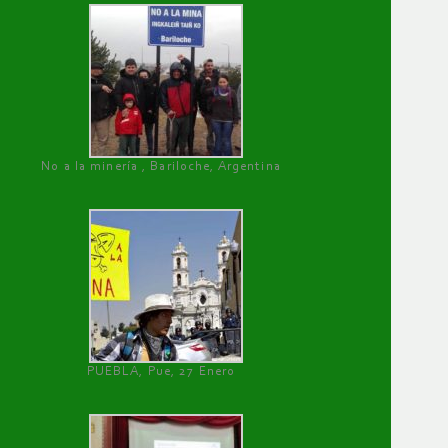
No a la minería , Bariloche, Argentina
PUEBLA, Pue, 27 Enero