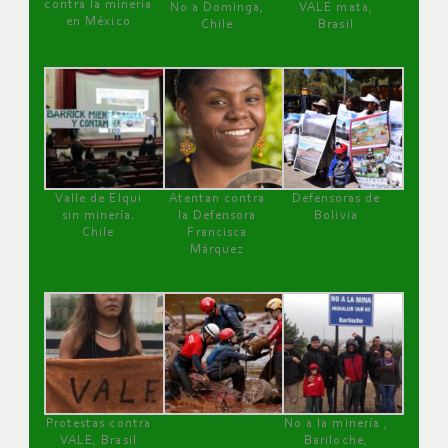
contra la minería
No a Dominga,
VALE mata,
en México
Chile
Brasil
Valle de Elqui
Atentan contra
Defensoras de
sin minería.
la Defensora
Bolivia
Chile
Francisca
Márquez
Protestas contra
No a la minería ,
VALE, Brasil
Bariloche,