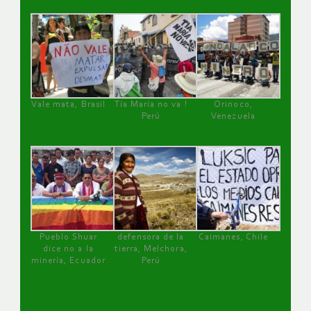
Vale mata, Brasil
Tía María no va !
Orinoco,
Perú
Venezuela
Pueblo Shuar
defensora de la
Caimanes, Chile
dice no a la
tierra, Melchora,
minería, Ecuador
Perú