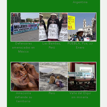
Argentina
Defensoras
Las Bambas,
PUEBLA, Pue, 27
amenazadas en
Perú
Enero
México
Amazonía
Perú
Valle del Elqui
defiende su
sin minería.
territorio