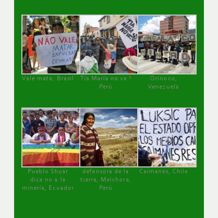
Vale mata, Brasil
Tía María no va !
Orinoco,
Perú
Venezuela
Pueblo Shuar
defensora de la
Caimanes, Chile
dice no a la
tierra, Melchora,
minería, Ecuador
Perú