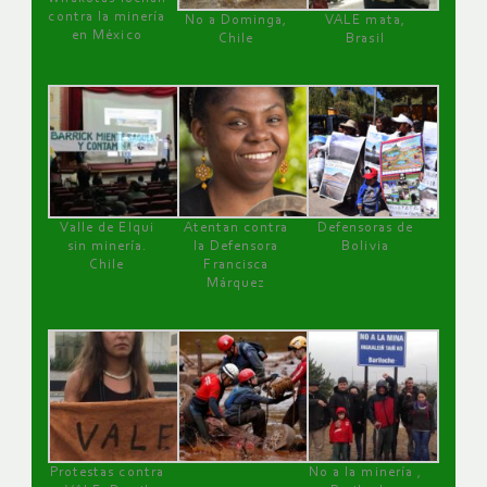
contra la minería
No a Dominga,
VALE mata,
en México
Chile
Brasil
Valle de Elqui
Atentan contra
Defensoras de
sin minería.
la Defensora
Bolivia
Chile
Francisca
Márquez
Protestas contra
No a la minería ,