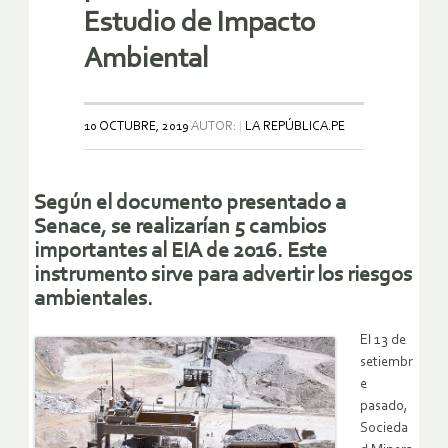
Estudio de Impacto
Ambiental
10 OCTUBRE, 2019
AUTOR:
LA REPÚBLICA.PE
Según el documento presentado a
Senace, se realizarían 5 cambios
importantes al EIA de 2016. Este
instrumento sirve para advertir los riesgos
ambientales.
El 13 de
setiembr
e
pasado,
Socieda