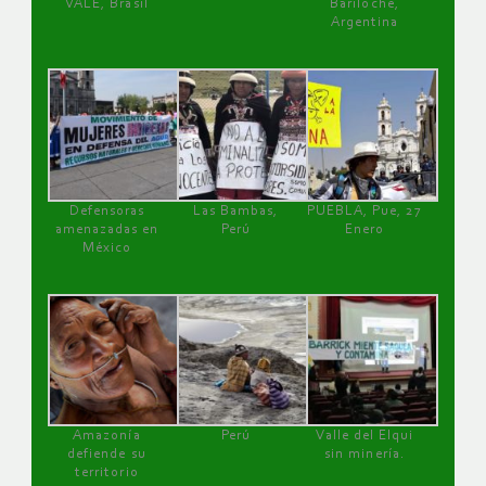
VALE, Brasil
Bariloche,
Argentina
Defensoras
Las Bambas,
PUEBLA, Pue, 27
amenazadas en
Perú
Enero
México
Amazonía
Perú
Valle del Elqui
defiende su
sin minería.
territorio