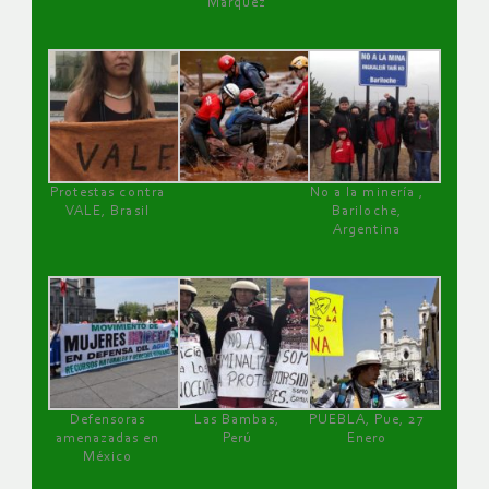
Márquez
Protestas contra
No a la minería ,
VALE, Brasil
Bariloche,
Argentina
Defensoras
Las Bambas,
PUEBLA, Pue, 27
amenazadas en
Perú
Enero
México