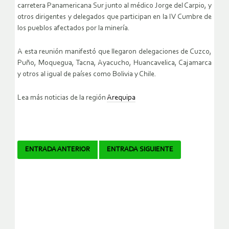
carretera Panamericana Sur junto al médico Jorge del Carpio, y
otros dirigentes y delegados que participan en la IV Cumbre de
los pueblos afectados por la minería.
A esta reunión manifestó que llegaron delegaciones de Cuzco,
Puño, Moquegua, Tacna, Ayacucho, Huancavelica, Cajamarca
y otros al igual de países como Bolivia y Chile.
Lea más noticias de la región
Arequipa
Navegador
ENTRADA ANTERIOR
ENTRADA SIGUIENTE
de
artículos