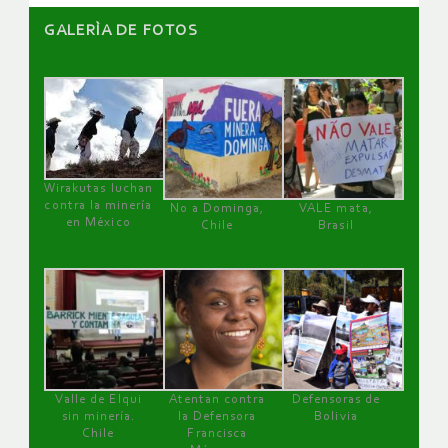
GALERÌA DE FOTOS
Wirakutas luchan
contra la minería
No a Dominga,
VALE mata,
en México
Chile
Brasil
Valle de Elqui
Atentan contra
Defensoras de
sin minería.
la Defensora
Bolivia
Chile
Francisca