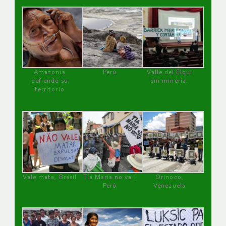
Amazonía
Perú
Valle del Elqui
defiende su
sin minería.
territorio
Vale mata, Brasil
Tía María no va !
Orinoco,
Perú
Venezuela