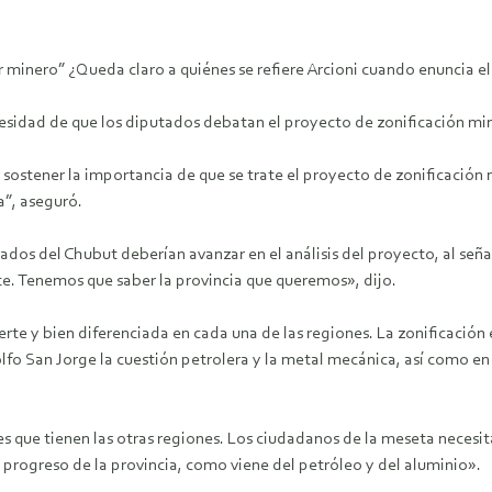
 minero” ¿Queda claro a quiénes se refiere Arcioni cuando enuncia el
esidad de que los diputados debatan el proyecto de zonificación mine
 sostener la importancia de que se trate el proyecto de zonificación 
a”, aseguró.
utados del Chubut deberían avanzar en el análisis del proyecto, al señ
te. Tenemos que saber la provincia que queremos», dijo.
te y bien diferenciada en cada una de las regiones. La zonificación e
olfo San Jorge la cuestión petrolera y la metal mecánica, así como e
 que tienen las otras regiones. Los ciudadanos de la meseta necesit
 progreso de la provincia, como viene del petróleo y del aluminio».