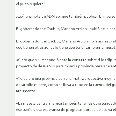
el pueblo quiere?
Aquí, una nota de ADN Sur que también publica “El inversor
El gobernador de Chubut, Mariano Arcioni, habló de la nec
El gobernador del Chubut, Mariano Arcioni, lo manifestó al
que tienen otras zonas lo tiene que tener también la meset
«Claro que sí», respondió ante la consulta sobre si los dip
proyecto de desarrollo para mirar la provincia para adelan
«Yo quiero una provincia con una matriz productiva muy fuer
desarrollo minero, como se lleva a cabo en la cuenca del g
argumentó.
«La meseta central merece también tener las oportunidades
ese sueño y esa esperanza de progresar porque de eso va el