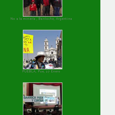
No a la minería , Bariloche, Argentina
PUEBLA, Pue, 27 Enero