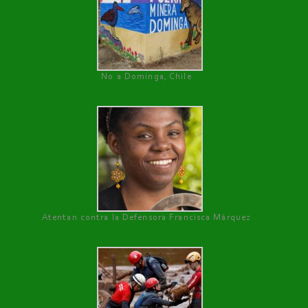
No a Dominga, Chile
Atentan contra la Defensora Francisca Márquez