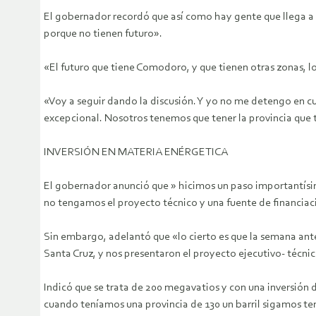
El gobernador recordó que así como hay gente que llega a
porque no tienen futuro».
«El futuro que tiene Comodoro, y que tienen otras zonas, l
«Voy a seguir dando la discusión. Y yo no me detengo en cu
excepcional. Nosotros tenemos que tener la provincia que t
INVERSIÓN EN MATERIA ENÉRGETICA
El gobernador anunció que » hicimos un paso importantísim
no tengamos el proyecto técnico y una fuente de financiac
Sin embargo, adelantó que «lo cierto es que la semana ante
Santa Cruz, y nos presentaron el proyecto ejecutivo- técnic
Indicó que se trata de 200 megavatios y con una inversión 
cuando teníamos una provincia de 130 un barril sigamos t