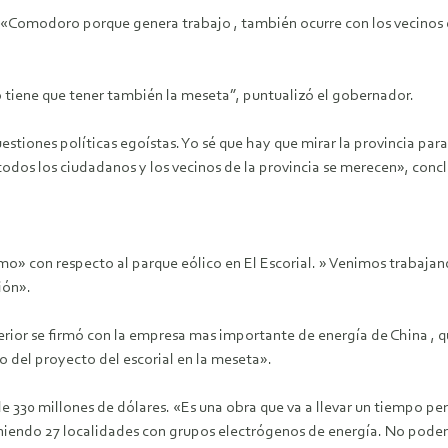
 «Comodoro porque genera trabajo , también ocurre con los vecinos 
o tiene que tener también la meseta”, puntualizó el gobernador.
estiones políticas egoístas. Yo sé que hay que mirar la provincia pa
odos los ciudadanos y los vecinos de la provincia se merecen», conc
o» con respecto al parque eólico en El Escorial. » Venimos trabajan
ión».
rior se firmó con la empresa mas importante de energía de China , q
o del proyecto del escorial en la meseta».
de 330 millones de dólares. «Es una obra que va a llevar un tiempo 
eniendo 27 localidades con grupos electrógenos de energía. No pode