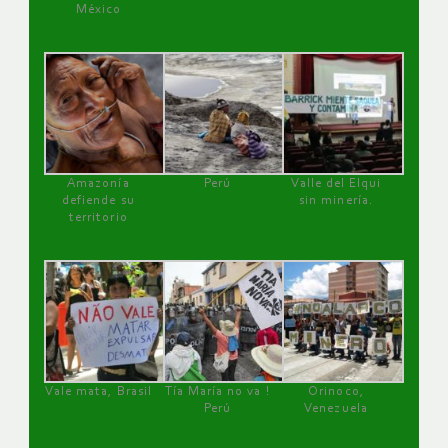
México
Amazonía
Perú
Valle del Elqui
defiende su
sin minería.
territorio
Vale mata, Brasil
Tía María no va !
Orinoco,
Perú
Venezuela