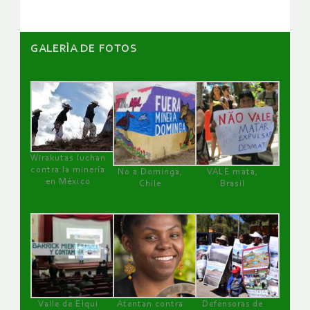
GALERÌA DE FOTOS
Wirakutas luchan
contra la minería
No a Dominga,
VALE mata,
en México
Chile
Brasil
Valle de Elqui
Atentan contra
Defensoras de