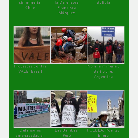
sin minería.
la Defensora
Bolivia
Chile
Francisca
Márquez
Protestas contra
No a la minería ,
VALE, Brasil
Bariloche,
Argentina
Defensoras
Las Bambas,
PUEBLA, Pue, 27
amenazadas en
Perú
Enero