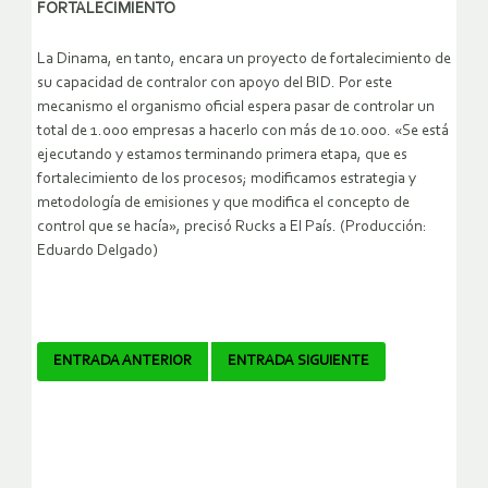
FORTALECIMIENTO
La Dinama, en tanto, encara un proyecto de fortalecimiento de
su capacidad de contralor con apoyo del BID. Por este
mecanismo el organismo oficial espera pasar de controlar un
total de 1.000 empresas a hacerlo con más de 10.000. «Se está
ejecutando y estamos terminando primera etapa, que es
fortalecimiento de los procesos; modificamos estrategia y
metodología de emisiones y que modifica el concepto de
control que se hacía», precisó Rucks a El País. (Producción:
Eduardo Delgado)
Navegador
ENTRADA ANTERIOR
ENTRADA SIGUIENTE
de
artículos