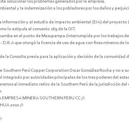
asta solucionar los problemas generados por la empresa.
mbiental y la indemnización a los pobladores por los daños y perjuici
a la información y al estudio de impacto ambiental (EIA) del proyecto
o lo estipula el convenio 169 de la OIT.
tabamba en el punto de Masupampa.(interrumpida por los trabajos de
2002- D.R.A que otorgó la licencia de uso de agua con fines miner
de la Consulta previa para la aplicación y decisión de la comunidad 
 de Southern Perú Copper Corporation Oscar González Rocha y no a su
l integrado por autoridades principales de los tres poderes del esta
emos al inmediato retiro de la Southern Perú de la jurisdicción del 
n.
LA EMPRESA MINERA SOUTHERN PERU CC ¡!!
HUA 2010 ¡!!
!