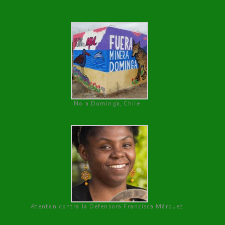
No a Dominga, Chile
Atentan contra la Defensora Francisca Márquez