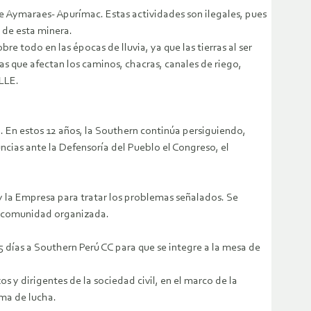
 Aymaraes- Apurímac. Estas actividades son ilegales, pues
 de esta minera.
 todo en las épocas de lluvia, ya que las tierras al ser
s que afectan los caminos, chacras, canales de riego,
LLE.
al. En estos 12 años, la Southern continúa persiguiendo,
ias ante la Defensoría del Pueblo el Congreso, el
y la Empresa para tratar los problemas señalados. Se
la comunidad organizada.
 días a Southern Perú CC para que se integre a la mesa de
 y dirigentes de la sociedad civil, en el marco de la
rma de lucha.