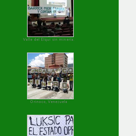
Valle del Elqui sin minería.
Orinoco, Venezuela