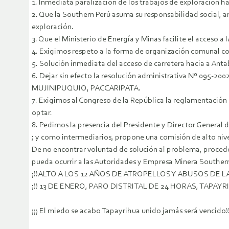
1. Inmediata paralización de los trabajos de exploración h
2. Que la Southern Perú asuma su responsabilidad social, a
exploración.
3. Que el Ministerio de Energía y Minas facilite el acceso 
4. Exigimos respeto a la forma de organización comunal com
5. Solución inmediata del acceso de carretera hacia a An
6. Dejar sin efecto la resolución administrativa Nº 095-
MUJINIPUQUIO, PACCARIPATA.
7. Exigimos al Congreso de la República la reglamentación 
optar.
8. Pedimos la presencia del Presidente y Director General
; y como intermediarios, propone una comisión de alto nive
De no encontrar voluntad de solución al problema, proceder
pueda ocurrir a las Autoridades y Empresa Minera Souther
¡!!ALTO A LOS 12 AÑOS DE ATROPELLOS Y ABUSOS DE 
¡!! 13 DE ENERO, PARO DISTRITAL DE 24 HORAS, TAPAYRI
¡¡¡ El miedo se acabo Tapayrihua unido jamás será vencido!!