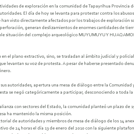
ividades de exploración en la comunidad de Tapayrihua Provincia de
utoridades. El día de hoy se levanta para protestar contra los abusos
n visto directamente afectados por los trabajos de exploración sobre
perforación, generan deslizamientos de enormes cantidades de tierra
mentable situación del complejo arqueológico MUYUMUYU Y HUAQAMO
n el plano extractivo, sino, se trasladan al ámbito judicial y polici
 levantan su voz de protesta. A pesar de haberse presentado denunc
inero.
de sus autoridades, apertura una mesa de diálogo entre la Comunidad 
y esta se negó categóricamente a participar, desconociendo a toda 
alianza con sectores del Estado, la comunidad planteó un plazo de 15
resa ha mantenido la misma posición.
torial de autoridades y miembros de mesa de diálogo de los 14 anexos
ivo de 24 horas el día 13 de enero del 2010 con la siguiente platafo