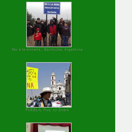
No a la minería , Bariloche, Argentina
PUEBLA, Pue, 27 Enero