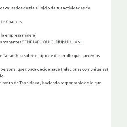
os causados desde el inicio de sus actividades de
 Los Chancas.
 la empresa minera)
os de los manantes SENEJAPUQUIO, ÑUÑUHUANI,
de Tapairihua sobre el tipo de desarrollo que queremos
 personal que nunca decide nada (relaciones comunitarias)
do.
distrito de Tapairihua , haciendo responsable de lo que