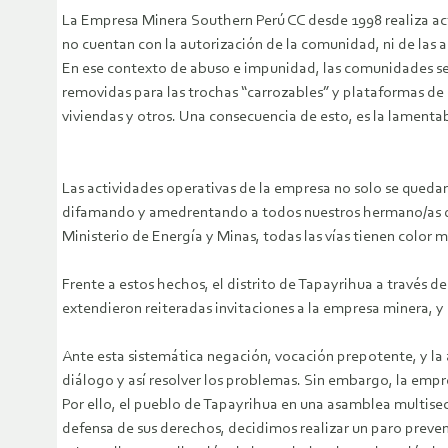
La Empresa Minera Southern Perú CC desde 1998 realiza act
no cuentan con la autorización de la comunidad, ni de las a
En ese contexto de abuso e impunidad, las comunidades se ha
removidas para las trochas “carrozables” y plataformas de 
viviendas y otros. Una consecuencia de esto, es la la
Las actividades operativas de la empresa no solo se quedan e
difamando y amedrentando a todos nuestros hermano/as que
Ministerio de Energía y Minas, todas las vías tienen color m
Frente a estos hechos, el distrito de Tapayrihua a través 
extendieron reiteradas invitaciones a la empresa minera, 
Ante esta sistemática negación, vocación prepotente, y la 
diálogo y así resolver los problemas. Sin embargo, la emp
Por ello, el pueblo de Tapayrihua en una asamblea multisec
defensa de sus derechos, decidimos realizar un paro prevent