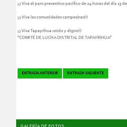
¡¡¡ Viva el paro preventivo pacifico de 24 horas del día 13 de
¡¡¡ Viva las comunidades campesinas!!!
¡¡¡ Viva Tapayrihua unido y digno!!!
“COMITÉ DE LUCHA DISTRITAL DE TAPAYRIHUA”
Navegador
ENTRADA ANTERIOR
ENTRADA SIGUIENTE
de
artículos
GALERÌA DE FOTOS