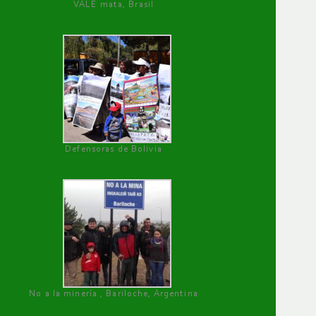
VALE mata, Brasil
Defensoras de Bolivia
No a la minería , Bariloche, Argentina