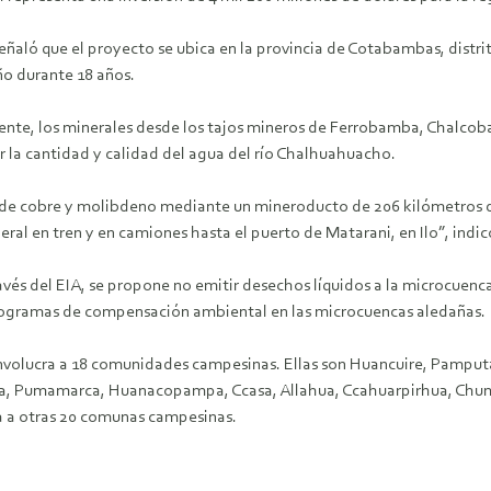
señaló que el proyecto se ubica en la provincia de Cotabambas, dist
o durante 18 años.
amente, los minerales desde los tajos mineros de Ferrobamba, Chal
r la cantidad y calidad del agua del río Chalhuahuacho.
de cobre y molibdeno mediante un mineroducto de 206 kilómetros de
eral en tren y en camiones hasta el puerto de Matarani, en Ilo”, indi
s del EIA, se propone no emitir desechos líquidos a la microcuenca
programas de compensación ambiental en las microcuencas aledañas.
o involucra a 18 comunidades campesinas. Ellas son Huancuire, Pamp
cca, Pumamarca, Huanacopampa, Ccasa, Allahua, Ccahuarpirhua, Chum
a a otras 20 comunas campesinas.