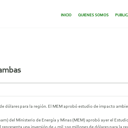
SALTAR AL CONTENIDO.
INICIO
QUIENES SOMOS
PUBLI
Bambas
s de dólares para la región. El MEM aprobó estudio de impacto ambie
am) del Ministerio de Energía y Minas (MEM) aprobó ayer el Estudi
 representa una inversión de 4 mil 200 millones de dólares para la r