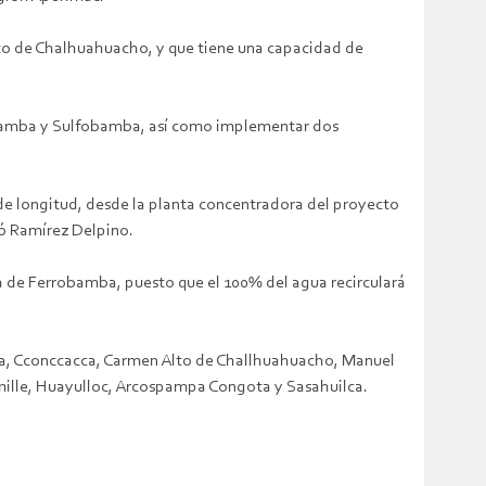
rito de Chalhuahuacho, y que tiene una capacidad de
cobamba y Sulfobamba, así como implementar dos
 longitud, desde la planta concentradora del proyecto
có Ramírez Delpino.
 de Ferrobamba, puesto que el 100% del agua recirculará
uta, Cconccacca, Carmen Alto de Challhuahuacho, Manuel
ille, Huayulloc, Arcospampa Congota y Sasahuilca.