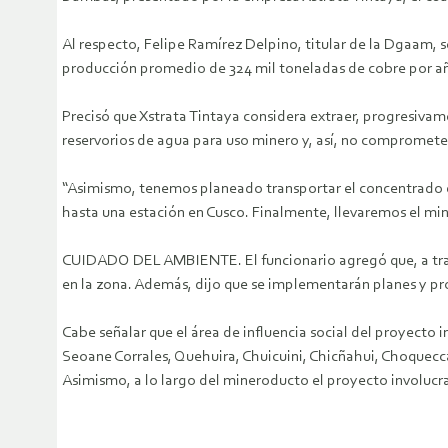
Al respecto, Felipe Ramírez Delpino, titular de la Dgaam, 
producción promedio de 324 mil toneladas de cobre por añ
Precisó que Xstrata Tintaya considera extraer, progresiv
reservorios de agua para uso minero y, así, no compromete
“Asimismo, tenemos planeado transportar el concentrado 
hasta una estación en Cusco. Finalmente, llevaremos el min
CUIDADO DEL AMBIENTE. El funcionario agregó que, a travé
en la zona. Además, dijo que se implementarán planes y 
Cabe señalar que el área de influencia social del proyect
Seoane Corrales, Quehuira, Chuicuini, Chicñahui, Choque
Asimismo, a lo largo del mineroducto el proyecto involucr