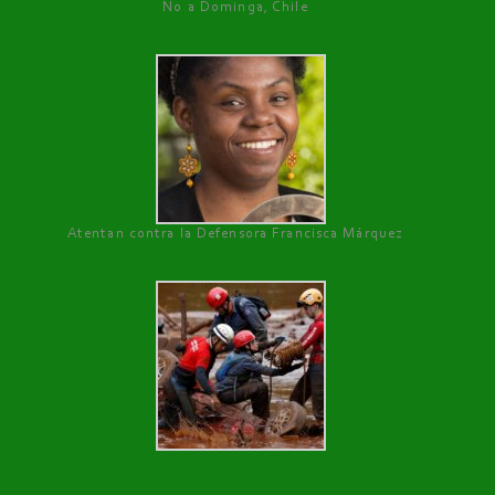
No a Dominga, Chile
Atentan contra la Defensora Francisca Márquez