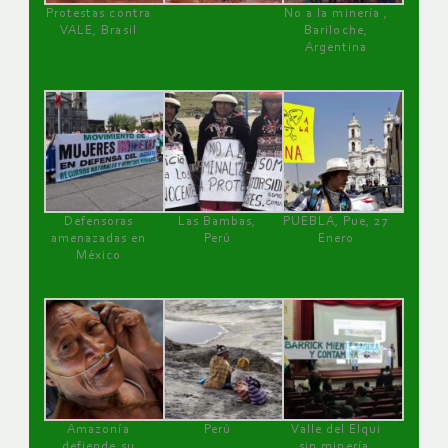
Protestas contra
No a la minería ,
VALE, Brasil
Bariloche,
Argentina
Defensoras
Las Bambas,
PUEBLA, Pue, 27
amenazadas en
Perú
Enero
México
Amazonía
Perú
Valle del Elqui
defiende su
sin minería.