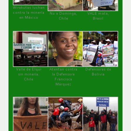
Wirakutas luchan
contra la minería
No a Dominga,
VALE mata,
en México
Chile
Brasil
Valle de Elqui
Atentan contra
Defensoras de
sin minería.
la Defensora
Bolivia
Chile
Francisca
Márquez