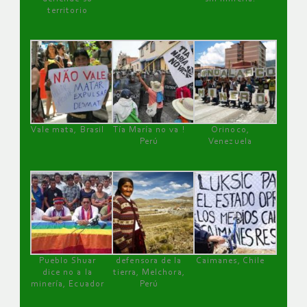
territorio
Vale mata, Brasil
Tía María no va !
Orinoco,
Perú
Venezuela
Pueblo Shuar
defensora de la
Caimanes, Chile
dice no a la
tierra, Melchora,
minería, Ecuador
Perú