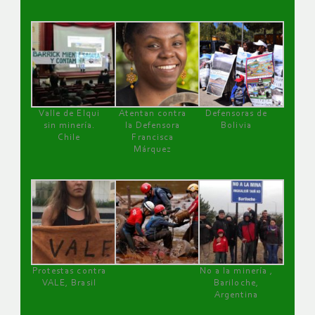
Valle de Elqui
Atentan contra
Defensoras de
sin minería.
la Defensora
Bolivia
Chile
Francisca
Márquez
Protestas contra
No a la minería ,
VALE, Brasil
Bariloche,
Argentina