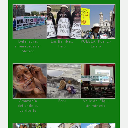
Defensoras
Las Bambas,
PUEBLA, Pue, 27
amenazadas en
Perú
Enero
México
Amazonía
Perú
Valle del Elqui
defiende su
sin minería.
territorio