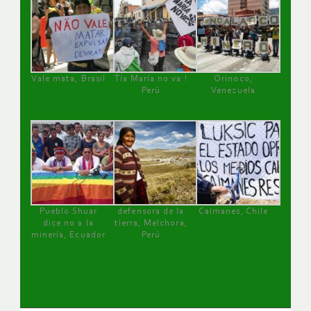
Vale mata, Brasil
Tía María no va !
Orinoco,
Perú
Venezuela
Pueblo Shuar
defensora de la
Caimanes, Chile
dice no a la
tierra, Melchora,
minería, Ecuador
Perú