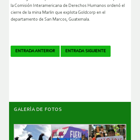
la Comisión Interamericana de Derechos Humanos ordenó el
cierre de la mina Marlin que explota Goldcorp en el
departamento de San Marcos, Guatemala.
Navegador
ENTRADA ANTERIOR
ENTRADA SIGUIENTE
de
artículos
GALERÌA DE FOTOS