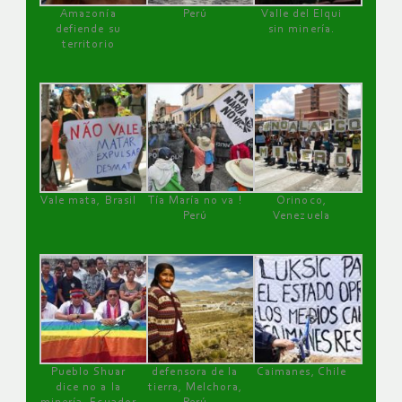
Amazonía
Perú
Valle del Elqui
defiende su
sin minería.
territorio
Vale mata, Brasil
Tía María no va !
Orinoco,
Perú
Venezuela
Pueblo Shuar
defensora de la
Caimanes, Chile
dice no a la
tierra, Melchora,