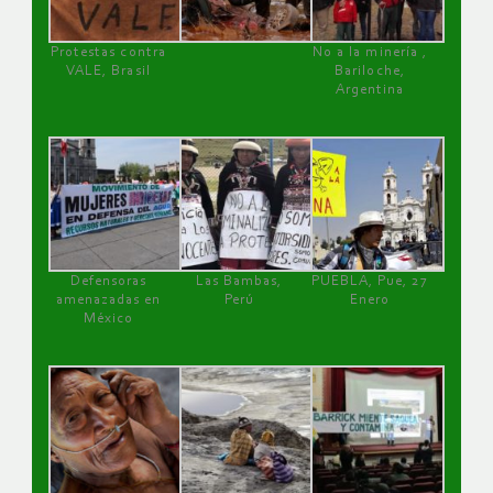
Protestas contra
No a la minería ,
VALE, Brasil
Bariloche,
Argentina
Defensoras
Las Bambas,
PUEBLA, Pue, 27
amenazadas en
Perú
Enero
México