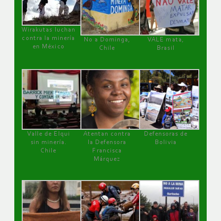
Wirakutas luchan
contra la minería
No a Dominga,
VALE mata,
en México
Chile
Brasil
Valle de Elqui
Atentan contra
Defensoras de
sin minería.
la Defensora
Bolivia
Chile
Francisca
Márquez